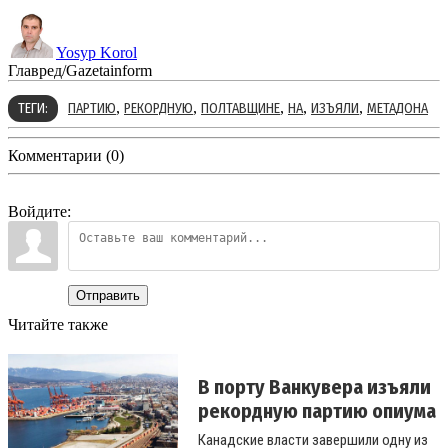
Yosyp Korol
Главред/Gazetainform
,
,
,
,
,
ТЕГИ:
ПАРТИЮ
РЕКОРДНУЮ
ПОЛТАВЩИНЕ
НА
ИЗЪЯЛИ
МЕТАДОНА
Комментарии (0)
Войдите:
Отправить
Читайте также
В порту Ванкувера изъяли
рекордную партию опиума
Канадские власти завершили одну из