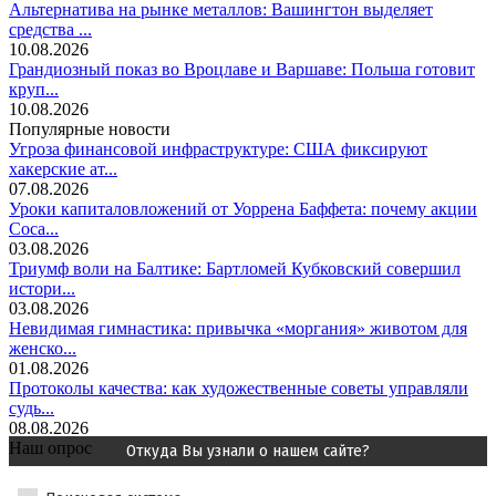
Альтернатива на рынке металлов: Вашингтон выделяет
средства ...
10.08.2026
Грандиозный показ во Вроцлаве и Варшаве: Польша готовит
круп...
10.08.2026
Популярные новости
Угроза финансовой инфраструктуре: США фиксируют
хакерские ат...
07.08.2026
Уроки капиталовложений от Уоррена Баффета: почему акции
Coca...
03.08.2026
Триумф воли на Балтике: Бартломей Кубковский совершил
истори...
03.08.2026
Невидимая гимнастика: привычка «моргания» животом для
женско...
01.08.2026
Протоколы качества: как художественные советы управляли
судь...
08.08.2026
Наш опрос
Откуда Вы узнали о нашем сайте?