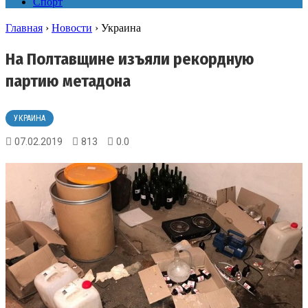
Спорт
Главная
›
Новости
›
Украина
На Полтавщине изъяли рекордную
партию метадона
УКРАИНА
07.02.2019
813
0.0