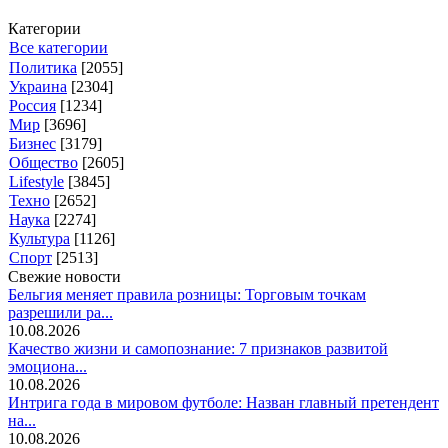
Категории
Все категории
Политика
[2055]
Украина
[2304]
Россия
[1234]
Мир
[3696]
Бизнес
[3179]
Общество
[2605]
Lifestyle
[3845]
Техно
[2652]
Наука
[2274]
Культура
[1126]
Спорт
[2513]
Свежие новости
Бельгия меняет правила розницы: Торговым точкам
разрешили ра...
10.08.2026
Качество жизни и самопознание: 7 признаков развитой
эмоциона...
10.08.2026
Интрига года в мировом футболе: Назван главный претендент
на...
10.08.2026