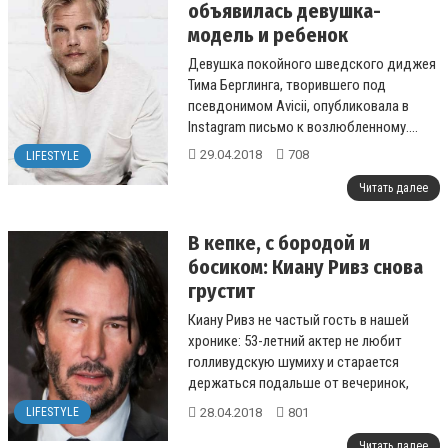
объявилась девушка-
модель и ребенок
Девушка покойного шведского диджея
Тима Берглинга, творившего под
псевдонимом Avicii, опубликовала в
Instagram письмо к возлюбленному....
29.04.2018
708
LIFESTYLE
Читать далее
В кепке, с бородой и
босиком: Киану Ривз снова
грустит
Киану Ривз не частый гость в нашей
хронике: 53-летний актер не любит
голливудскую шумиху и старается
держаться подальше от вечеринок,
репортеров и фанатов....
28.04.2018
801
LIFESTYLE
Читать далее