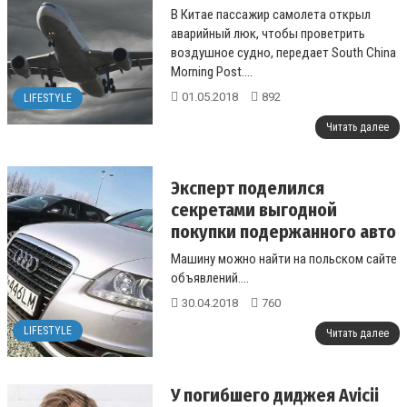
В Китае пассажир самолета открыл
аварийный люк, чтобы проветрить
воздушное судно, передает South China
Morning Post....
01.05.2018
892
LIFESTYLE
Читать далее
Эксперт поделился
секретами выгодной
покупки подержанного авто
в Польше
Машину можно найти на польском сайте
объявлений....
30.04.2018
760
LIFESTYLE
Читать далее
У погибшего диджея Avicii