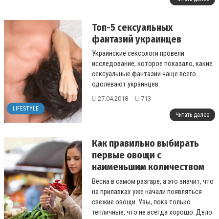
Топ-5 сексуальных
фантазий украинцев
Украинские сексологи провели
исследование, которое показало, какие
сексуальные фантазии чаще всего
одолевают украинцев.
27.04.2018
713
...
LIFESTYLE
Читать далее
Как правильно выбирать
первые овощи с
наименьшим количеством
нитратов
Весна в самом разгаре, а это значит, что
на прилавках уже начали появляться
свежие овощи. Увы, пока только
тепличные, что не всегда хорошо. Дело