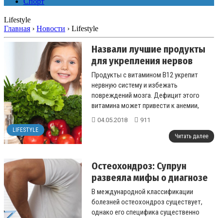
Спорт
Lifestyle
Главная
›
Новости
›
Lifestyle
Назвали лучшие продукты
для укрепления нервов
Продукты с витамином В12 укрепит
нервную систему и избежать
повреждений мозга. Дефицит этого
витамина может привести к анемии,
вызвать усталость и депрессию....
04.05.2018
911
LIFESTYLE
Читать далее
Остеохондроз: Супрун
развеяла мифы о диагнозе
В международной классификации
болезней остеохондроз существует,
однако его специфика существенно