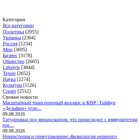
Категории
Все категории
Политика
[2055]
Украина
[2304]
Россия
[1234]
Мир
[3695]
Бизнес
[3178]
Общество
[2605]
Lifestyle
[3844]
Техно
[2652]
Наука
[2274]
Культура
[1126]
Спорт
[2512]
Свежие новости
Масштабный транспортный коллапс в КНР: Тайфун
«Дельфин» угро...
09.08.2026
Татуировки под микроскопом: что происходит с иммунитетом
пос...
09.08.2026
Неврастения и переутомление: физиология нервного