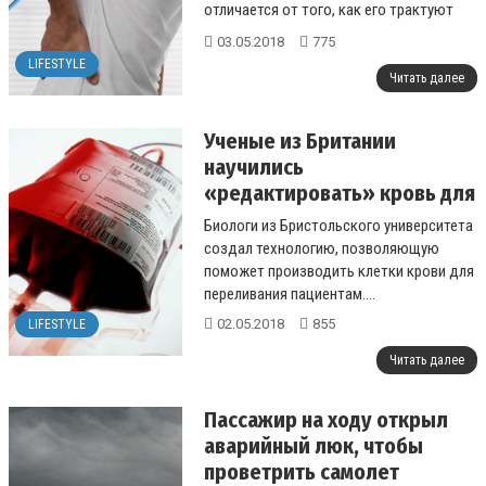
отличается от того, как его трактуют
врачи в Украине...
03.05.2018
775
LIFESTYLE
Читать далее
Ученые из Британии
научились
«редактировать» кровь для
переливания
Биологи из Бристольского университета
создал технологию, позволяющую
поможет производить клетки крови для
переливания пациентам....
02.05.2018
855
LIFESTYLE
Читать далее
Пассажир на ходу открыл
аварийный люк, чтобы
проветрить самолет