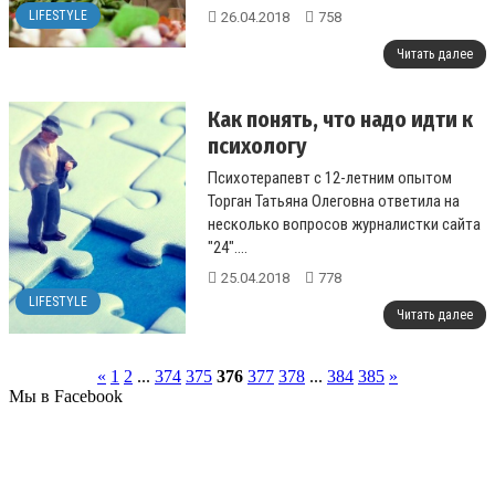
в том, что именно в тепличных овоща...
LIFESTYLE
26.04.2018
758
Читать далее
Как понять, что надо идти к
психологу
Психотерапевт с 12-летним опытом
Торган Татьяна Олеговна ответила на
несколько вопросов журналистки сайта
"24"....
25.04.2018
778
LIFESTYLE
Читать далее
«
1
2
...
374
375
376
377
378
...
384
385
»
Мы в Facebook