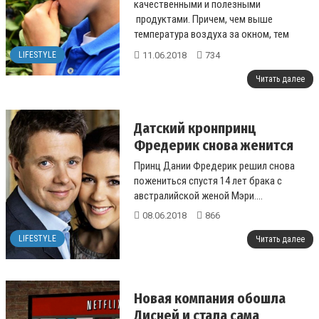
качественными и полезными
продуктами. Причем, чем выше
температура воздуха за окном, тем
дороже может обойтись беспечность....
11.06.2018
734
LIFESTYLE
Читать далее
Датский кронпринц
Фредерик снова женится
Принц Дании Фредерик решил снова
пожениться спустя 14 лет брака с
австралийской женой Мэри....
08.06.2018
866
LIFESTYLE
Читать далее
Новая компания обошла
Дисней и стала сама