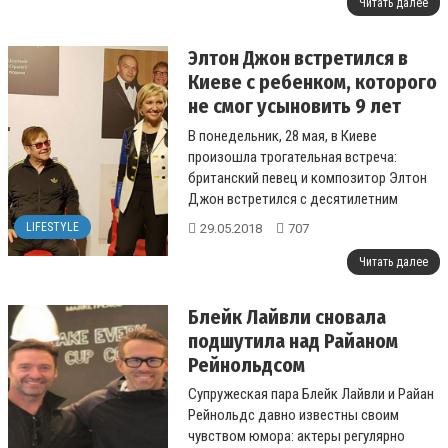
Читать далее
Элтон Джон встретился в
Киеве с ребенком, которого
не смог усыновить 9 лет
назад
В понедельник, 28 мая, в Киеве
произошла трогательная встреча:
британский певец и композитор Элтон
Джон встретился с десятилетним
мальчиком, которого хотел усыновить в
LIFESTYLE
29.05.2018
707
2009 году, н...
Читать далее
Блейк Лайвли сновала
подшутила над Райаном
Рейнольдсом
Супружеская пара Блейк Лайвли и Райан
Рейнольдс давно известны своим
чувством юмора: актеры регулярно