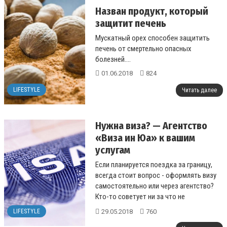
Назван продукт, который
защитит печень
Мускатный орех способен защитить
печень от смертельно опасных
болезней....
01.06.2018
824
LIFESTYLE
Читать далее
Нужна виза? — Агентство
«Виза ин Юа» к вашим
услугам
Если планируется поездка за границу,
всегда стоит вопрос - оформлять визу
самостоятельно или через агентство?
Кто-то советует ни за что не
обращаться в визовое агентство, кто-то
29.05.2018
760
LIFESTYLE
то...