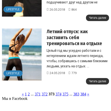
подшучивают друг над другом не
только в социальных сетях, но и в
26.05.2018
864
LIFESTYLE
интервью.&nbs...
Читать далее
Летний отпуск: как
заставить себя
тренироваться на отдыхе
Целый год мы усердно работали и с
нетерпением ждали летнего периода,
чтобы, собравшись c самыми близкими
людьми, уехать на отдых. ...
24.05.2018
779
LIFESTYLE
Читать далее
«
1
2
...
371
372
373
374
375
...
383
384
»
Мы в Facebook