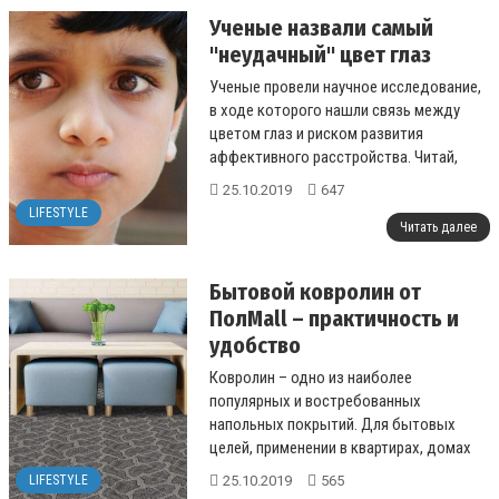
Ученые назвали самый
"неудачный" цвет глаз
Ученые провели научное исследование,
в ходе которого нашли связь между
цветом глаз и риском развития
аффективного расстройства. Читай,
чтобы узнать больше....
25.10.2019
647
LIFESTYLE
Читать далее
Бытовой ковролин от
ПолMall – практичность и
удобство
Ковролин – одно из наиболее
популярных и востребованных
напольных покрытий. Для бытовых
целей, применении в квартирах, домах
используется ковролин с одноименным
25.10.2019
565
LIFESTYLE
названием. Бы...