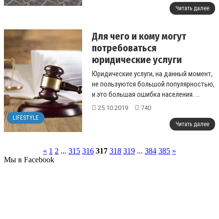
Читать далее
Для чего и кому могут
потребоваться
юридические услуги
Юридические услуги, на данный момент,
не пользуются большой популярностью,
и это большая ошибка населения. ...
25.10.2019
740
LIFESTYLE
Читать далее
«
1
2
...
315
316
317
318
319
...
384
385
»
Мы в Facebook