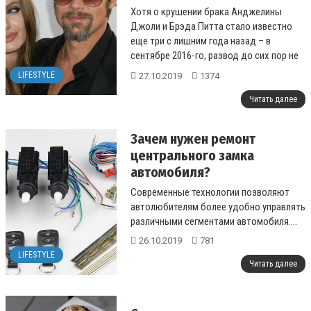
развода
Хотя о крушении брака Анджелины
Джоли и Брэда Питта стало известно
еще три с лишним года назад – в
сентябре 2016-го, развод до сих пор не
завершен. Точнее, Джоли и Питта уже ...
LIFESTYLE
27.10.2019
1374
Читать далее
Зачем нужен ремонт
центрального замка
автомобиля?
Современные технологии позволяют
автолюбителям более удобно управлять
различными сегментами автомобиля....
26.10.2019
781
LIFESTYLE
Читать далее