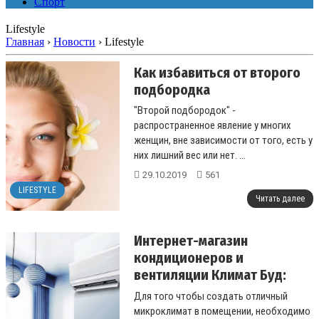
Спорт
Lifestyle
Главная
›
Новости
›
Lifestyle
Как избавиться от второго
подбородка
"Второй подбородок" -
распространенное явление у многих
женщин, вне зависимости от того, есть у
них лишний вес или нет. ...
29.10.2019
561
LIFESTYLE
Читать далее
Интернет-магазин
кондиционеров и
вентиляции Климат Буд:
преимущества
Для того чтобы создать отличный
сотрудничества
микроклимат в помещении, необходимо