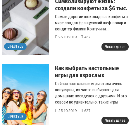
Символизируют жизнь:
создали конфеты за $6 тыс.
Самые дорогие шоколадные конфеты в
мире создал французский шеф-повар и
кондитер Филипп Контучини....
26.10.2019
457
LIFESTYLE
Читать далее
Как выбрать настольные
игры для взрослых
Сейчас настольные игры стали очень
популярны, их часто выбирают для
домашних посиделок с друзьями. И это
совсем не удивительно, такие игры
станут отличным дополнением для
25.10.2019
627
вашего ве...
LIFESTYLE
Читать далее