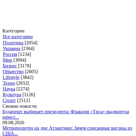
Категории
Все категории
Политика
[2054]
Украина
[2304]
Россия
[1234]
Мир
[3694]
Бизнес
[3178]
Общество
[2605]
Lifestyle
[3842]
Техно
[2652]
Наука
[2274]
Культура
[1126]
Спорт
[2512]
Свежие новости
Будапешт выбирает президента: Фракция «Тиса» выдвинула
юрист...
09.08.2026
Метрополитен на дне Атлантики: Зачем списанные вагоны из
США...