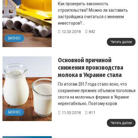
Как проверить законность
строительства? Можно ли заставить
застройщика считаться с мнением
инвесторов?...
12.03.2018
842
БИЗНЕС
Читать далее
Основной причиной
снижения производства
молока в Украине стала
убыточность
По итогам 2017 года стало ясно, что
животноводства – эксперт
сохранение прежних объемов поголовья
скота на молочных фермах в Украине
нерентабельно. Поэтому коров
отправляют на убой, но сохранить
БИЗНЕС
11.03.2018
811
прежние об...
Читать далее