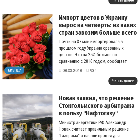
Читать далее
Импорт цветов в Украину
вырос на четверть: из каких
стран завозим больше всего
Почти на $7 млн импортировала в
прошлом году Украина срезанных
цветов. Это на 25% больше по
сравнению с 2016 годом, сообщает
Украинский клуба аграрного бизнеса
08.03.2018
934
БИЗНЕС
(УКАБ)....
Читать далее
Новак заявил, что решение
Стокгольмского арбитража
в пользу "Нафтогазу"
"субсидирует украинскую
Министр энергетики РФ Александр
экономику"
Новак считает правильным решение
"Газпрома" о начале процедуры