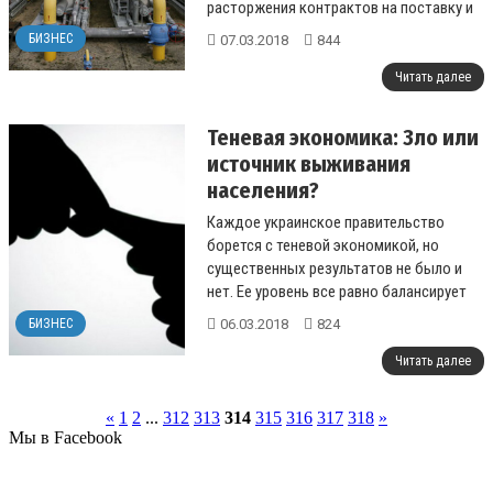
расторжения контрактов на поставку и
транзит газа с “Нафтогазом Украї...
БИЗНЕС
07.03.2018
844
Читать далее
Теневая экономика: Зло или
источник выживания
населения?
Каждое украинское правительство
борется с теневой экономикой, но
существенных результатов не было и
нет. Ее уровень все равно балансирует
на показателе в 35-50%, каждый третий
06.03.2018
824
БИЗНЕС
укра...
Читать далее
«
1
2
...
312
313
314
315
316
317
318
»
Мы в Facebook