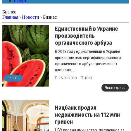
Спорт
Бизнес
Главная
›
Новости
›
Бизнес
Единственный в Украине
производитель
органического арбуза
увеличивает площади
В 2018 году единственный в Украине
производитель сертифицированного
органического арбуза увеличивает
площади....
15.03.2018
1031
БИЗНЕС
Читать далее
Нацбанк продал
недвижимость на 112 млн
гривен
НБУ продал имущество, полученное за