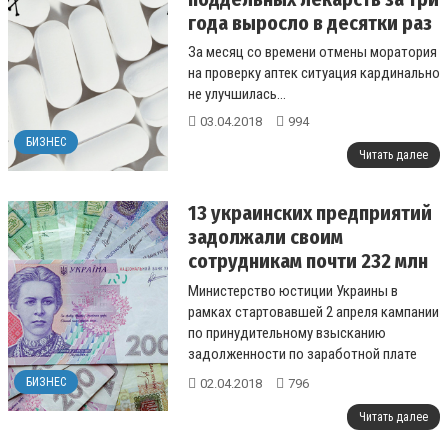
года выросло в десятки раз
За месяц со времени отмены моратория
на проверку аптек ситуация кардинально
не улучшилась...
03.04.2018
994
БИЗНЕС
Читать далее
13 украинских предприятий
задолжали своим
сотрудникам почти 232 млн
грн.
Министерство юстиции Украины в
рамках стартовавшей 2 апреля кампании
по принудительному взысканию
задолженности по заработной плате
обнародовало антирейтинг
БИЗНЕС
02.04.2018
796
предприятий-должников.&...
Читать далее