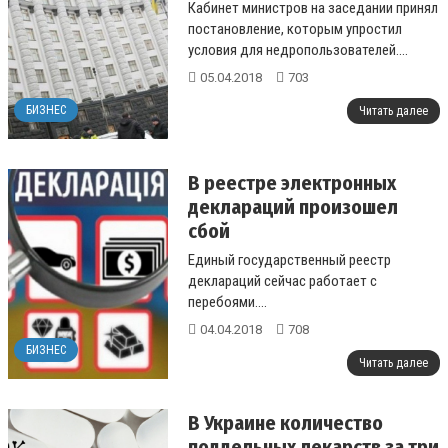
Кабинет министров на заседании принял
постановление, которым упростил
условия для недропользователей....
05.04.2018
703
БИЗНЕС
Читать далее
В реестре электронных
деклараций произошел
сбой
Единый государственный реестр
деклараций сейчас работает с
перебоями....
04.04.2018
708
БИЗНЕС
Читать далее
В Украине количество
поддельных лекарств за три