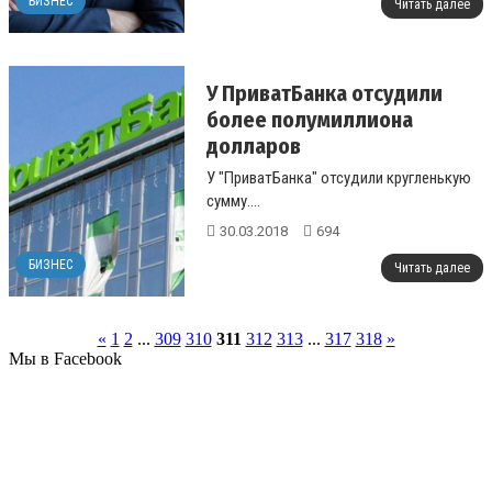
БИЗНЕС
Читать далее
У ПриватБанка отсудили
более полумиллиона
долларов
У "ПриватБанка" отсудили кругленькую
сумму....
30.03.2018
694
БИЗНЕС
Читать далее
«
1
2
...
309
310
311
312
313
...
317
318
»
Мы в Facebook