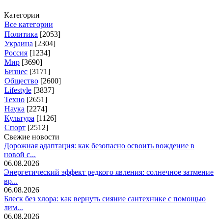
Категории
Все категории
Политика
[2053]
Украина
[2304]
Россия
[1234]
Мир
[3690]
Бизнес
[3171]
Общество
[2600]
Lifestyle
[3837]
Техно
[2651]
Наука
[2274]
Культура
[1126]
Спорт
[2512]
Свежие новости
Дорожная адаптация: как безопасно освоить вождение в
новой с...
06.08.2026
Энергетический эффект редкого явления: солнечное затмение
вр...
06.08.2026
Блеск без хлора: как вернуть сияние сантехнике с помощью
лим...
06.08.2026