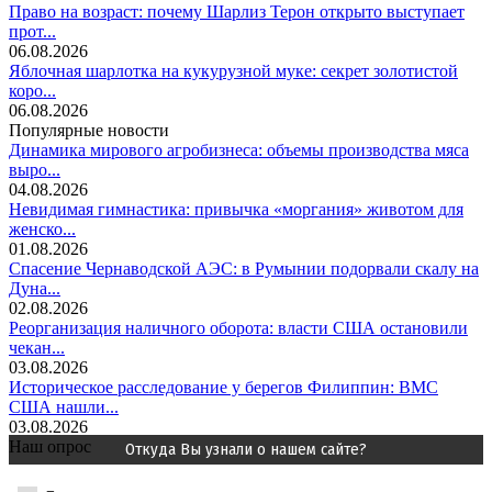
Право на возраст: почему Шарлиз Терон открыто выступает
прот...
06.08.2026
Яблочная шарлотка на кукурузной муке: секрет золотистой
коро...
06.08.2026
Популярные новости
Динамика мирового агробизнеса: объемы производства мяса
выро...
04.08.2026
Невидимая гимнастика: привычка «моргания» животом для
женско...
01.08.2026
Спасение Чернаводской АЭС: в Румынии подорвали скалу на
Дуна...
02.08.2026
Реорганизация наличного оборота: власти США остановили
чекан...
03.08.2026
Историческое расследование у берегов Филиппин: ВМС
США нашли...
03.08.2026
Наш опрос
Откуда Вы узнали о нашем сайте?