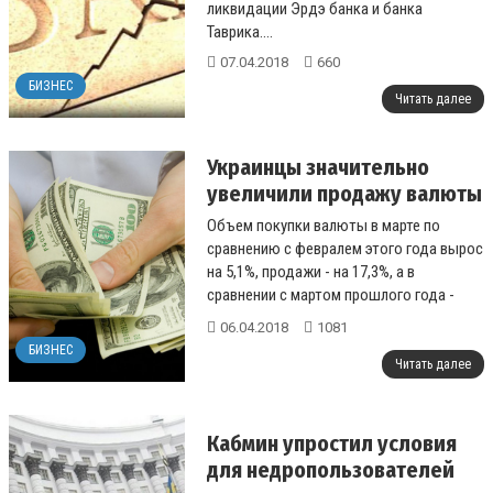
ликвидации Эрдэ банка и банка
Таврика....
07.04.2018
660
БИЗНЕС
Читать далее
Украинцы значительно
увеличили продажу валюты
Объем покупки валюты в марте по
сравнению с февралем этого года вырос
на 5,1%, продажи - на 17,3%, а в
сравнении с мартом прошлого года -
соответственно в 2,7 раза и 1,8 раза....
06.04.2018
1081
БИЗНЕС
Читать далее
Кабмин упростил условия
для недропользователей