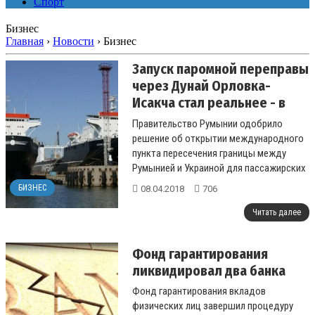
Спорт
Бизнес
Главная
›
Новости
›
Бизнес
Запуск паромной переправы
через Дунай Орловка-
Исакча стал реальнее - в
Румынии приняли решение
Правительство Румынии одобрило
решение об открытии международного
пункта пересечения границы между
Румынией и Украиной для пассажирских
и грузовых перевозок на будущей
БИЗНЕС
08.04.2018
706
паромной пер...
Читать далее
Фонд гарантирования
ликвидировал два банка
Фонд гарантирования вкладов
физических лиц завершил процедуру