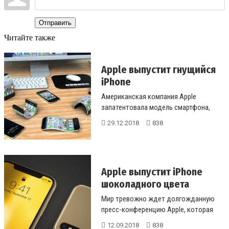
Отправить
Читайте также
Apple выпустит гнущийся
iPhone
Американская компания Apple
запатентовала модель смартфона,
способного сгибаться в обе стороны.
29.12.2018
838
Это ...
Apple выпустит iPhone
шоколадного цвета
Мир тревожно ждет долгожданную
пресс-конференцию Apple, которая
состоится 12 сентября в театре
12.09.2018
838