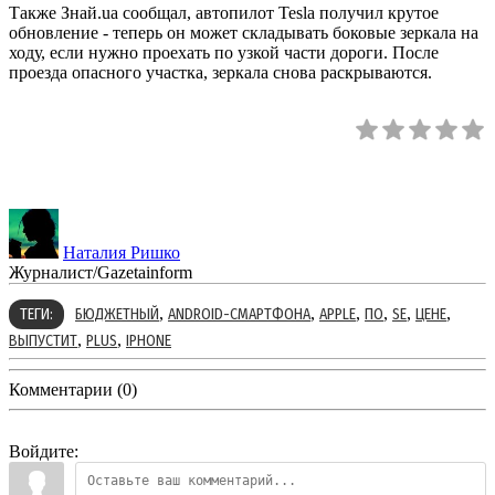
Также Знай.ua сообщал, автопилот Tesla получил крутое
обновление - теперь он может складывать боковые зеркала на
ходу, если нужно проехать по узкой части дороги. После
проезда опасного участка, зеркала снова раскрываются.
Наталия Ришко
Журналист/Gazetainform
,
,
,
,
,
,
ТЕГИ:
БЮДЖЕТНЫЙ
ANDROID-СМАРТФОНА
APPLE
ПО
SE
ЦЕНЕ
,
,
ВЫПУСТИТ
PLUS
IPHONE
Комментарии (0)
Войдите: