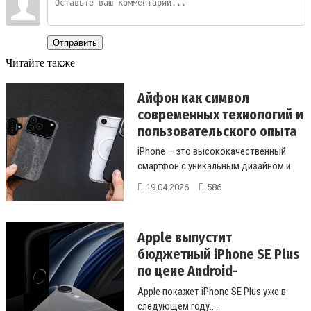
Отправить
Читайте также
Айфон как символ
современных технологий и
пользовательского опыта
iPhone — это высококачественный
смартфон с уникальным дизайном и
мощными функциями, который об...
19.04.2026
586
Apple выпустит
бюджетный iPhone SE Plus
по цене Android-
смартфона
Apple покажет iPhone SE Plus уже в
следующем году....