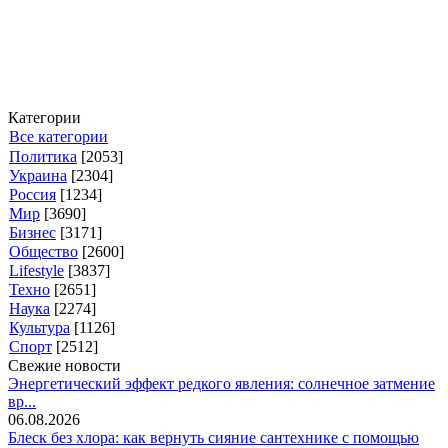
Категории
Все категории
Политика
[2053]
Украина
[2304]
Россия
[1234]
Мир
[3690]
Бизнес
[3171]
Общество
[2600]
Lifestyle
[3837]
Техно
[2651]
Наука
[2274]
Культура
[1126]
Спорт
[2512]
Свежие новости
Энергетический эффект редкого явления: солнечное затмение
вр...
06.08.2026
Блеск без хлора: как вернуть сияние сантехнике с помощью