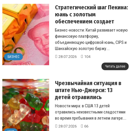
Стратегический шаг Пекина:
юань с золотым
обеспечением создает
альтернативу мировой
Бизнес-новости: Китай развивает новую
долларовой системе
финансовую платформу,
объединяющую цифровой юань, CIPS и
Шанхайскую золотую биржу....
28.07.2026
104
БИЗНЕС
Читать далее
Чрезвычайная ситуация в
штате Нью-Джерси: 13
детей отравились
психоактивными конфетами
Новости мира: в США 13 детей
отравились неизвестными сладостями
во время пребывания в летнем лагере....
28.07.2026
66