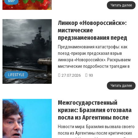
МИР
Читать далее
Линкор «Новороссийск»:
мистические
предзнаменования перед
катастрофой
Предзнаменования катастрофы: как
поезд-призрак предсказал взрыв
линкора «Новороссийск». Раскрываем
мистические подробности трагедии в
Севастопольской бухте....
LIFESTYLE
27.07.2026
93
Читать далее
Межгосударственный
кризис: Бразилия отозвала
посла из Аргентины после
выпадов Милея
Новости мира: Бразилия вызвала своего
посла из Аргентины после критических