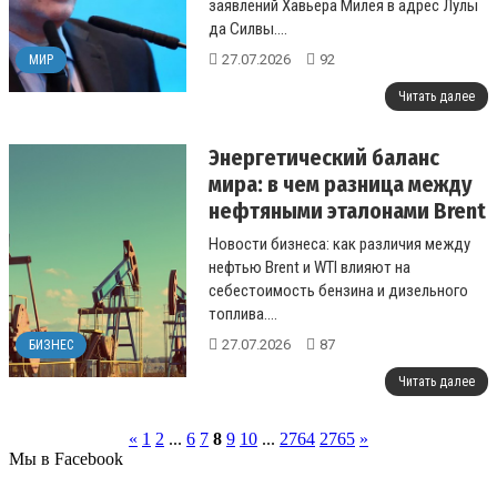
заявлений Хавьера Милея в адрес Лулы
да Силвы....
27.07.2026
92
МИР
Читать далее
Энергетический баланс
мира: в чем разница между
нефтяными эталонами Brent
и WTI
Новости бизнеса: как различия между
нефтью Brent и WTI влияют на
себестоимость бензина и дизельного
топлива....
27.07.2026
87
БИЗНЕС
Читать далее
«
1
2
...
6
7
8
9
10
...
2764
2765
»
Мы в Facebook