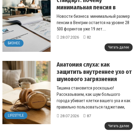
стандарт: почему
минимальная пенсия в
Венгрии зафиксирована на
Новости бизнеса: минимальный размер
28 500 форинтов
пенсии в Венгрии остается на уровне 28
500 форинтов уже 19 лет....
28.07.2026
82
БИЗНЕС
Читать далее
Анатомия слуха: как
защитить внутреннее ухо от
шумового загрязнения
мегаполиса
Тишина становится роскошью!
Рассказываем, как шум большого
города убивает клетки вашего уха и как
правильно пользоваться гаджетами,
чтобы не потерять слух....
LIFESTYLE
28.07.2026
87
Читать далее