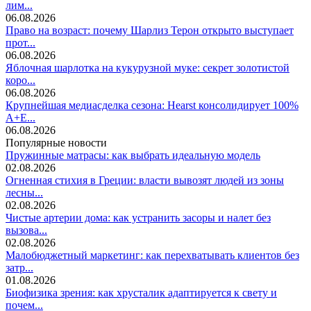
лим...
06.08.2026
Право на возраст: почему Шарлиз Терон открыто выступает
прот...
06.08.2026
Яблочная шарлотка на кукурузной муке: секрет золотистой
коро...
06.08.2026
Крупнейшая медиасделка сезона: Hearst консолидирует 100%
A+E...
06.08.2026
Популярные новости
Пружинные матрасы: как выбрать идеальную модель
02.08.2026
Огненная стихия в Греции: власти вывозят людей из зоны
лесны...
02.08.2026
Чистые артерии дома: как устранить засоры и налет без
вызова...
02.08.2026
Малобюджетный маркетинг: как перехватывать клиентов без
затр...
01.08.2026
Биофизика зрения: как хрусталик адаптируется к свету и
почем...