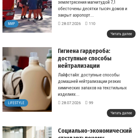
энергетический коллапс
землетрясения магнитудой 7,1
обесточены десятки тысяч домов и
закрыт аэропорт....
28.07.2026
110
МИР
Читать далее
Гигиена гардероба:
доступные способы
нейтрализации
химического запаха на
Лайфстайл: доступные способы
предметах одежды
домашней нейтрализации резких
химических запахов на текстильных
изделиях....
28.07.2026
99
LIFESTYLE
Читать далее
Социально-экономический