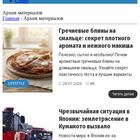
Спорт
Архив материалов
Главная
›
Архив материалов
Гречневые блины на
смальце: секрет плотного
аромата и нежного мякиша
Полезно, сытно и необычно! Печем
ароматные гречневые блины на
домашнем смальце. Узнайте секрет
эластичного теста и лучшие варианты
соленых начинок для вашей семьи....
28.07.2026
88
LIFESTYLE
Читать далее
Чрезвычайная ситуация в
Японии: землетрясение в
Кумамото вызвало
транспортный и
Новости мира: в Японии из-за