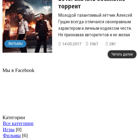
торрент
Молодой талантливый лётчик Алексей
Гущин всегда отличался своенравным
характером и личным кодексом чести.
Не признавая авторитетов и не желая
выполнять нелепые приказы, наш геро...
14.05.2017
1067
281
ФИЛЬМЫ
Читать далее
Мы в Facebook
Категории
Все категории
Игры
[0]
Фильмы
[6]