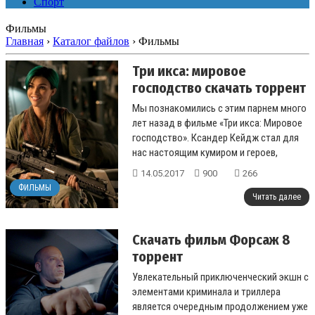
Спорт
Фильмы
Главная
›
Каталог файлов
›
Фильмы
Три икса: мировое
господство скачать торрент
Мы познакомились с этим парнем много
лет назад в фильме «Три икса: Мировое
господство». Ксандер Кейдж стал для
нас настоящим кумиром и героев,
который спос...
14.05.2017
900
266
ФИЛЬМЫ
Читать далее
Скачать фильм Форсаж 8
торрент
Увлекательный приключенческий экшн с
элементами криминала и триллера
является очередным продолжением уже