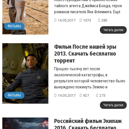
тайного агента Джеймса Бонда, героя
романов писателя Яна Флеминга. Ещё
один, уже двадцать четвертый фильм...
14.05.2017
1073
283
ФИЛЬМЫ
Читать далее
Фильм После нашей эры
2013. Скачать бесплатно
торрент
Прошло тысячу лет после
экологической катастрофы, в
результате которой человечество было
вынуждено покинуть Землю и
переселиться на другую планету. Сайфер
14.05.2017
927
273
ФИЛЬМЫ
Редж – легендарн...
Читать далее
Российский фильм Экипаж
2016. Скачать бесплатно