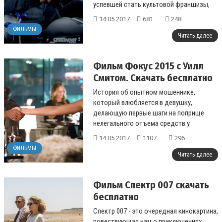
успевшей стать культовой франшизы,
посвященной крутым парням, ревущим
14.05.2017
681
248
мо...
ФИЛЬМЫ
Читать далее
Фильм Фокус 2015 с Уилл
Смитом. Скачать бесплатно
История об опытном мошеннике,
который влюбляется в девушку,
делающую первые шаги на поприще
нелегального отъема средств у
граждан. Отношения становятся для них
14.05.2017
1107
296
проблемой, когда ...
ФИЛЬМЫ
Читать далее
Фильм Спектр 007 скачать
бесплатно
Спектр 007 - это очередная кинокартина,
повествующая нам о приключениях