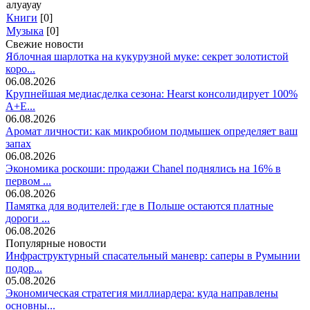
алуауау
Книги
[0]
Музыка
[0]
Свежие новости
Яблочная шарлотка на кукурузной муке: секрет золотистой
коро...
06.08.2026
Крупнейшая медиасделка сезона: Hearst консолидирует 100%
A+E...
06.08.2026
Аромат личности: как микробиом подмышек определяет ваш
запах
06.08.2026
Экономика роскоши: продажи Chanel поднялись на 16% в
первом ...
06.08.2026
Памятка для водителей: где в Польше остаются платные
дороги ...
06.08.2026
Популярные новости
Инфраструктурный спасательный маневр: саперы в Румынии
подор...
05.08.2026
Экономическая стратегия миллиардера: куда направлены
основны...