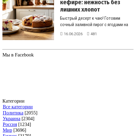
кефире: нежность без
лишних хлопот
Быстрый десерт к чаю! Готовим
сочный заливной пирог с ягодами на
кефире. Простой рецепт без
16.06.2026
481
пшенично...
Мы в Facebook
Категории
Все категории
Политика
[2055]
Украина
[2304]
Россия
[1234]
Мир
[3696]
Бизнес
[3179]