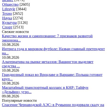
Общество
[2605]
Lifestyle
[3844]
Техно
[2652]
Наука
[2274]
Культура
[1126]
Спорт
[2513]
Свежие новости
Качество жизни и самопознание: 7 признаков развитой
эмоциона...
10.08.2026
Интрига года в мировом футболе: Назван главный претендент
на...
10.08.2026
Альтернатива на рынке металлов: Вашингтон выделяет
средства ...
10.08.2026
Грандиозный показ во Вроцлаве и Варшаве: Польша готовит
круп...
10.08.2026
Масштабный транспортный коллапс в КНР: Тайфун
«Дельфин» угро...
09.08.2026
Популярные новости
Спасение Чернаводской АЭС: в Румынии подорвали скалу на