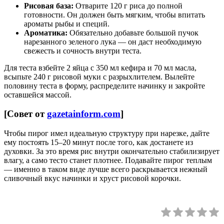
Рисовая база:
Отварите 120 г риса до полной
готовности. Он должен быть мягким, чтобы впитать
ароматы рыбы и специй.
Ароматика:
Обязательно добавьте большой пучок
нарезанного зеленого лука — он даст необходимую
свежесть и сочность внутри теста.
Для теста взбейте 2 яйца с 350 мл кефира и 70 мл масла,
всыпьте 240 г рисовой муки с разрыхлителем. Вылейте
половину теста в форму, распределите начинку и закройте
оставшейся массой.
[Совет от
gazetainform.com
]
Чтобы пирог имел идеальную структуру при нарезке, дайте
ему постоять 15–20 минут после того, как достанете из
духовки. За это время рис внутри окончательно стабилизирует
влагу, а само тесто станет плотнее. Подавайте пирог теплым
— именно в таком виде лучше всего раскрывается нежный
сливочный вкус начинки и хруст рисовой корочки.