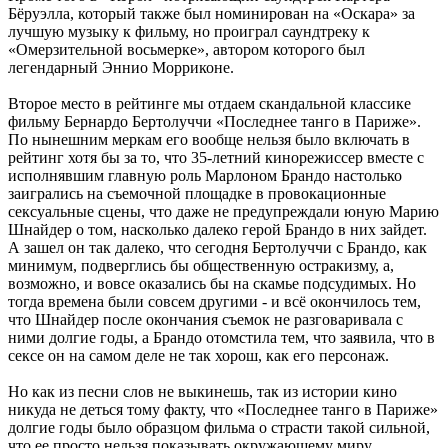
Бёруэлла, который также был номинирован на «Оскара» за
лучшую музыку к фильму, но проиграл саундтреку к
«Омерзительной восьмерке», автором которого был
легендарный Эннио Морриконе.
Второе место в рейтинге мы отдаем скандальной классике
фильму Бернардо Бертолуччи «Последнее танго в Париже».
По нынешним меркам его вообще нельзя было включать в
рейтинг хотя бы за то, что 35-летний кинорежиссер вместе с
исполнявшим главную роль Марлоном Брандо настолько
заигрались на съемочной площадке в провокационные
сексуальные сцены, что даже не предупреждали юную Марию
Шнайдер о том, насколько далеко герой Брандо в них зайдет.
А зашел он так далеко, что сегодня Бертолуччи с Брандо, как
минимум, подверглись бы общественную остракизму, а,
возможно, и вовсе оказались бы на скамье подсудимых. Но
тогда времена были совсем другими - и всё окончилось тем,
что Шнайдер после окончания съемок не разговаривала с
ними долгие годы, а Брандо отомстила тем, что заявила, что в
сексе он на самом деле не так хорош, как его персонаж.
Но как из песни слов не выкинешь, так из истории кино
никуда не деться тому факту, что «Последнее танго в Париже»
долгие годы было образцом фильма о страсти такой сильной,
что ее просто нельзя показывать окружающему миру.