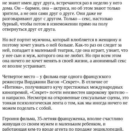
не знают имен друг друга, встречаются раз в неделю у него
дома. Он – бармен, она – актриса, но об этом знают только
зрители, а не они сами друг о друге. Они даже не
разговаривают друг с другом. Только – секс, настолько
бурный, чтобы потом в изнеможении прямо на полу
отвернуться друг от друга.
Но всё портит мужчина, который влюбляется в женщину и
поэтому хочет узнать о ней больше. Как-то раз он следит за
ней, попадает в маленький театрик, где она играет, узнает, что
у нее сын и муж, которого она не любит. Но при всем этом
она ничего не хочет менять в своей жизни, а анонимный секс
ее вполне устраивает.
Четвертое место – у фильма еще одного французского
режиссера Вирджини Вагон «Секрет». В отличие от
«Интима», получившего кучу престижных международных
кинопремий, «Секрет» почти неизвестен широкому зрителю –
и напрасно. Несмотря на откровенные сексуальные сцены, это
тонкая психологическая лента о том, как мы иногда ничего не
можем поделать с собой.
Героиня фильма, 35-летняя француженка, вполне счастливо
живущая со своим мужем и маленьким ребенком, и
работающая кем-то вроде агента по продаже энциклопедий,