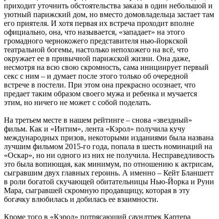
приходит уточнить обстоятельства заказа в один небольшой и
уютный парижский дом, но вместо домовладельца застает там
его приятеля. И хотя первая их встреча проходит вполне
официально, она, что называется, «западает» на этого
громадного чернокожего представителя нью-йоркской
театральной богемы, настолько непохожего на всё, что
окружает ее в привычной парижской жизни. Она даже,
несмотря на всю свою скромность, сама инициирует первый
секс с ним – и думает после этого только об очередной
встрече в постели. При этом она прекрасно осознает, что
предает таким образом своего мужа и ребенка и мучается
этим, но ничего не может с собой поделать.
На третьем месте в нашем рейтинге – снова «звездный»
фильм. Как и «Интим», лента «Кэрол» получила кучу
международных призов, некоторыми изданиями была названа
лучшим фильмом 2015-го года, попала в шесть номинаций на
«Оскар», но ни одного из них не получила. Несправедливость
это была вопиющая, как минимум, по отношению к актрисам,
сыгравшим двух главных героинь. А именно – Кейт Бланшетт
в роли богатой скучающей обитательницы Нью-Йорка и Руни
Мара, сыгравшей скромную продавщицу, которая в эту
богачку влюбилась и добилась ее взаимности.
Кроме того в «Кэрол» потрясающий саундтрек Картера