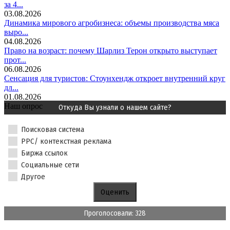
за 4...
03.08.2026
Динамика мирового агробизнеса: объемы производства мяса
выро...
04.08.2026
Право на возраст: почему Шарлиз Терон открыто выступает
прот...
06.08.2026
Сенсация для туристов: Стоунхендж откроет внутренний круг
дл...
01.08.2026
Наш опрос
Откуда Вы узнали о нашем сайте?
Поисковая система
PPC/ контекстная реклама
Биржа ссылок
Социальные сети
Другое
Проголосовали: 328