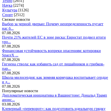
Техно
[2651]
Наука
[2274]
Культура
[1126]
Спорт
[2512]
Свежие новости
Выбор за черной дверью: Почему неопределенность пугает
нас б...
07.08.2026
Почти 21% жителей ЕС в зоне риска: Евростат подвел итоги
уро...
07.08.2026
Финансовая устойчивость вопреки опасениям: котировки
SpaceX ...
07.08.2026
Гигиена ствола: как избавить сад от лишайников и грибков-
пар...
07.08.2026
Школа милосердия: как зимняя кормушка воспитывает сердце
и д...
07.08.2026
Популярные новости
Дипломатическая инициатива в Вашингтоне: Дональд Трамп
анонс...
03.08.2026
Клеверный «переворот»: как подготовить идеальную грядку