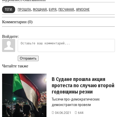
,
,
,
,
ТЕГИ:
ПРОШЛА
МОЩНАЯ
БУРЯ
ПЕСЧАНАЯ
АРИЗОНЕ
Комментарии (0)
Войдите:
Отправить
Читайте также
В Судане прошла акция
протеста по случаю второй
годовщины резни
Тысячи про-демократических
демонстрантов провели
демонстрацию в Хартуме в четверг во
04.06.2021
644
вторую годовщин...