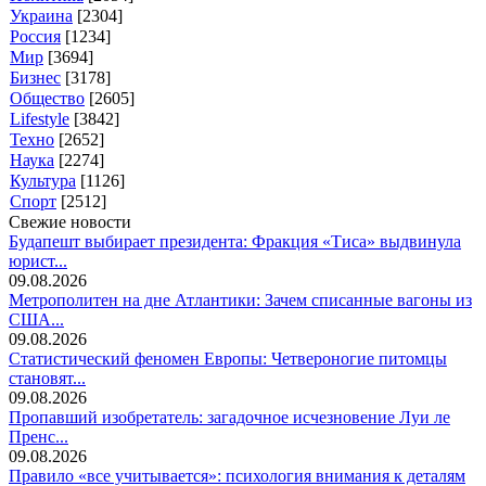
Украина
[2304]
Россия
[1234]
Мир
[3694]
Бизнес
[3178]
Общество
[2605]
Lifestyle
[3842]
Техно
[2652]
Наука
[2274]
Культура
[1126]
Спорт
[2512]
Свежие новости
Будапешт выбирает президента: Фракция «Тиса» выдвинула
юрист...
09.08.2026
Метрополитен на дне Атлантики: Зачем списанные вагоны из
США...
09.08.2026
Статистический феномен Европы: Четвероногие питомцы
становят...
09.08.2026
Пропавший изобретатель: загадочное исчезновение Луи ле
Пренс...
09.08.2026
Правило «все учитывается»: психология внимания к деталям