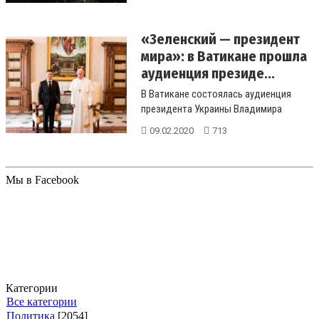
«Зеленский — президент
мира»: в Ватикане прошла
аудиенция президе...
В Ватикане состоялась аудиенция
президента Украины Владимира
Зеленского и первой леди Елены
09.02.2020
713
Зеленско...
Мы в Facebook
Категории
Все категории
Политика
[2054]