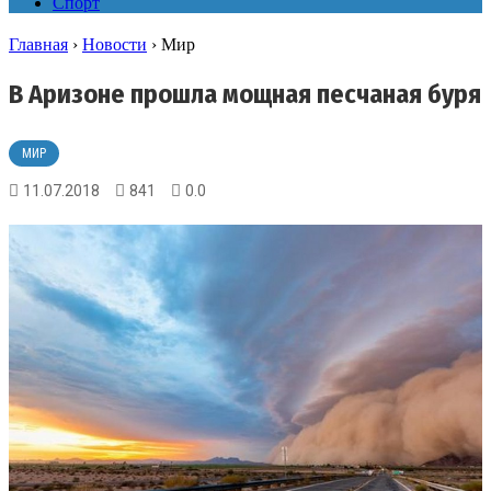
Спорт
Главная
›
Новости
›
Мир
В Аризоне прошла мощная песчаная буря
МИР
11.07.2018
841
0.0