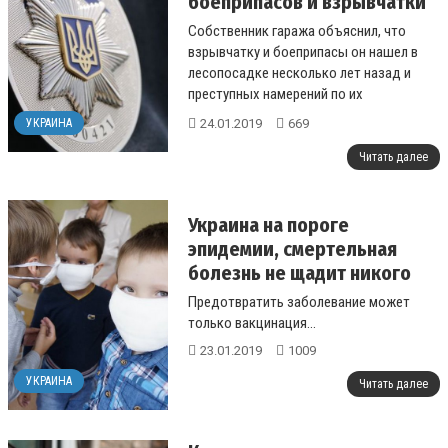
боеприпасов и взрывчатки
Собственник гаража объяснил, что
взрывчатку и боеприпасы он нашел в
лесопосадке несколько лет назад и
преступных намерений по их
использованию не имел....
24.01.2019
669
УКРАИНА
Читать далее
Украина на пороге
эпидемии, смертельная
болезнь не щадит никого
Предотвратить заболевание может
только вакцинация...
23.01.2019
1009
УКРАИНА
Читать далее