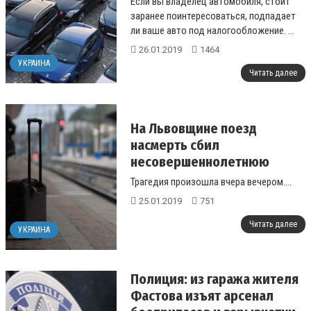
Если вы владелец автомобиля, стоит
заранее поинтересоваться, подпадает
ли ваше авто под налогообложение. ...
26.01.2019
1464
УКРАИНА
Читать далее
На Львовщине поезд
насмерть сбил
несовершеннолетнюю
Трагедия произошла вчера вечером....
25.01.2019
751
Читать далее
УКРАИНА
Полиция: из гаража жителя
Фастова изъят арсенал