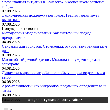
Чрезвычайная ситуация в Азиатско-Тихоокеанском регионе:
тайф...
07.08.2026
Экономическая поддержка регионов: Греция гарантирует
выплаты...
07.08.2026
Популярные новости
Методология моделирования: как системный подход
превращает о...
04.08.2026
Сенсация для туристов: Стоунхендж откроет внутренний круг
дл...
01.08.2026
Масштабный речной кризис: Молдова вынужденно режет
электропо...
04.08.2026
Динамика мирового агробизнеса: объемы производства мяса
выро...
04.08.2026
Аромат личности: как микробиом подмышек определяет ваш
запах
06.08.2026
Наш опрос
Откуда Вы узнали о нашем сайте?