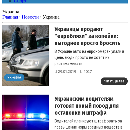
Спорт
Украина
Главная
›
Новости
›
Украина
Украинцы продают
“евробляхи” за копейки:
выгоднее просто бросить
В Украине авто на еврономерах упали в
цене, люди просто не хотят их
растамаживать...
29.01.2019
1027
УКРАИНА
Читать далее
Украинским водителям
готовят новый повод для
остановки и штрафа
Водителей планируют штрафовать за
превышение норм вредных веществ в