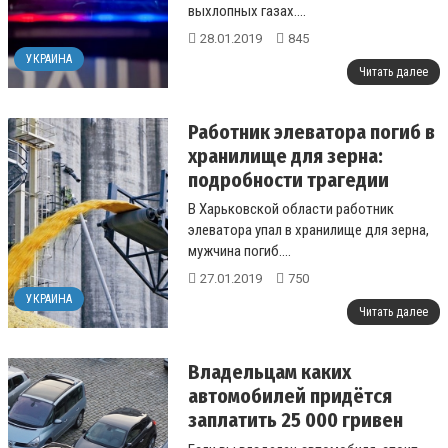
выхлопных газах....
28.01.2019
845
УКРАИНА
Читать далее
Работник элеватора погиб в
хранилище для зерна:
подробности трагедии
В Харьковской области работник
элеватора упал в хранилище для зерна,
мужчина погиб....
27.01.2019
750
УКРАИНА
Читать далее
Владельцам каких
автомобилей придётся
заплатить 25 000 гривен
транспортного налога