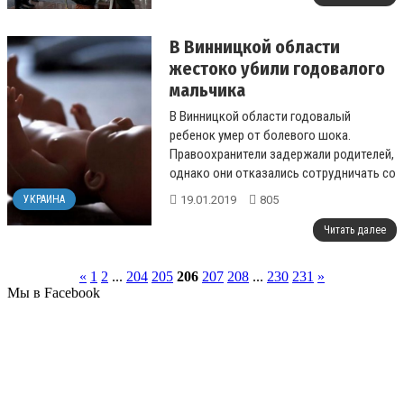
В Винницкой области
жестоко убили годовалого
мальчика
В Винницкой области годовалый
ребенок умер от болевого шока.
Правоохранители задержали родителей,
однако они отказались сотрудничать со
следствием и ничего не говорят....
19.01.2019
805
УКРАИНА
Читать далее
«
1
2
...
204
205
206
207
208
...
230
231
»
Мы в Facebook