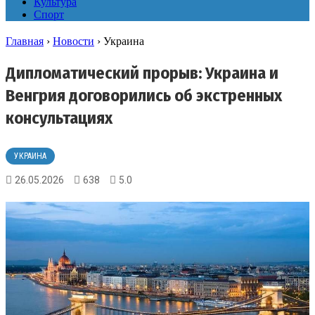
Культура
Спорт
Главная
›
Новости
›
Украина
Дипломатический прорыв: Украина и
Венгрия договорились об экстренных
консультациях
УКРАИНА
26.05.2026
638
5.0