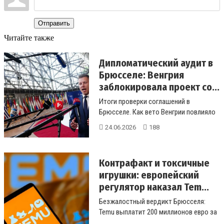
Отправить
Читайте также
Дипломатический аудит в
Брюсселе: Венгрия
заблокировала проект со...
Итоги проверки соглашений в
Брюсселе. Как вето Венгрии повлияло
на отправку официального
24.06.2026
188
меморандума...
Контрафакт и токсичные
игрушки: европейский
регулятор наказал Tem...
Безжалостный вердикт Брюсселя:
Temu выплатит 200 миллионов евро за
продажу контрафакта и опасной эле...