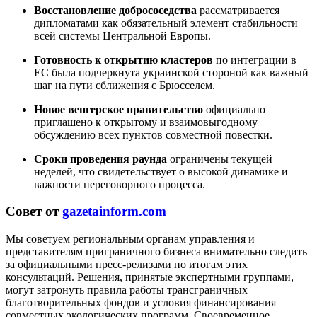
Восстановление добрососедства
рассматривается
дипломатами как обязательный элемент стабильности
всей системы Центральной Европы.
Готовность к открытию кластеров
по интеграции в
ЕС была подчеркнута украинской стороной как важный
шаг на пути сближения с Брюсселем.
Новое венгерское правительство
официально
приглашено к открытому и взаимовыгодному
обсуждению всех пунктов совместной повестки.
Сроки проведения раунда
ограничены текущей
неделей, что свидетельствует о высокой динамике и
важности переговорного процесса.
Совет от
gazetainform.com
Мы советуем региональным органам управления и
представителям приграничного бизнеса внимательно следить
за официальными пресс-релизами по итогам этих
консультаций. Решения, принятые экспертными группами,
могут затронуть правила работы трансграничных
благотворительных фондов и условия финансирования
совместных экологических программ. Своевременное