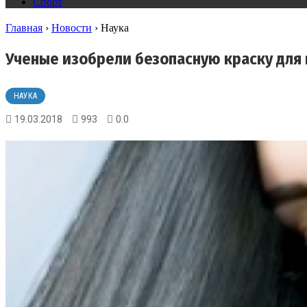
Спорт
Главная
›
Новости
›
Наука
Ученые изобрели безопасную краску для 
НАУКА
19.03.2018
993
0.0