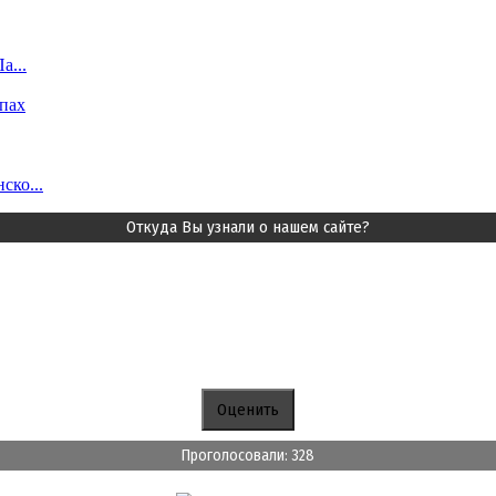
а...
пах
ско...
Откуда Вы узнали о нашем сайте?
Проголосовали: 328