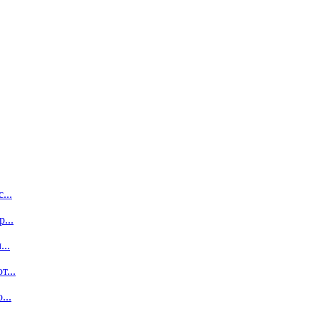
...
...
..
...
...