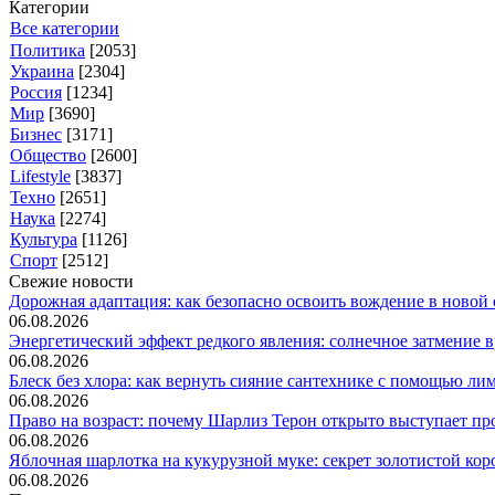
Категории
Все категории
Политика
[2053]
Украина
[2304]
Россия
[1234]
Мир
[3690]
Бизнес
[3171]
Общество
[2600]
Lifestyle
[3837]
Техно
[2651]
Наука
[2274]
Культура
[1126]
Спорт
[2512]
Свежие новости
Дорожная адаптация: как безопасно освоить вождение в новой с
06.08.2026
Энергетический эффект редкого явления: солнечное затмение вр
06.08.2026
Блеск без хлора: как вернуть сияние сантехнике с помощью лим.
06.08.2026
Право на возраст: почему Шарлиз Терон открыто выступает прот
06.08.2026
Яблочная шарлотка на кукурузной муке: секрет золотистой коро
06.08.2026