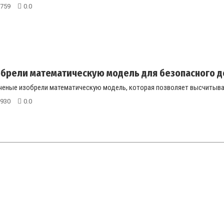
759
0.0
брели математическую модель для безопасного до
ченые изобрели математическую модель, которая позволяет высчитыват
930
0.0