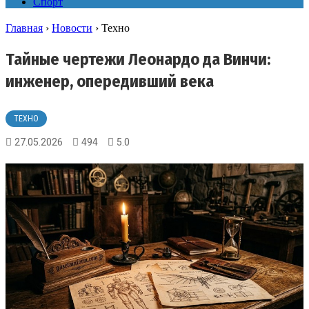
Спорт
Главная
›
Новости
›
Техно
Тайные чертежи Леонардо да Винчи:
инженер, опередивший века
ТЕХНО
27.05.2026
494
5.0