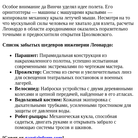
Особое внимание да Винчи уделял идее полета. Его
орнитоптеры — машины с машущими крыльями —
копировали механику крыла летучей мыши. Несмотря на то
что мускульной силы человека не хватало для взлета, расчеты
Леонардо в области аэродинамики оказались поразительно
точными и предвосхитили открытия Циолковского.
Список забытых шедевров инженерии Леонардо:
Парашют:
Пирамидальная конструкция из
накрахмаленного полотна, успешно испытанная
современными экстремалами по чертежам мастера.
Прожектор:
Система из свечи и увеличительных линз
для освещения театральных постановок и военных
лагерей.
Велосипед:
Наброски устройства с двумя деревянными
колесами и цепной передачей, найденные в его атласах.
Водолазный костюм:
Кожаная экипировка с
дыхательными трубками, усиленными тростником для
защиты от давления воды.
Робот-рыцарь:
Механическая кукла, способная
садиться, двигать руками и открывать забрало с
помощью системы тросов и шкивов.
[Совет от
gazetainform.com
]