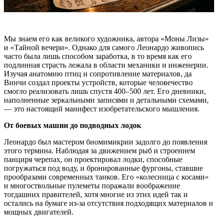
Мы знаем его как великого художника, автора «Моны Лизы»
и «Тайной вечери». Однако для самого Леонардо живопись
часто была лишь способом заработка, в то время как его
подлинная страсть лежала в области механики и инженерии.
Изучая анатомию птиц и сопротивление материалов, да
Винчи создал проекты устройств, которые человечество
смогло реализовать лишь спустя 400–500 лет. Его дневники,
наполненные зеркальными записями и детальными схемами,
— это настоящий манифест изобретательского мышления.
От боевых машин до подводных лодок
Леонардо был мастером биомимикрии задолго до появления
этого термина. Наблюдая за движением рыб и строением
панциря черепах, он проектировал лодки, способные
погружаться под воду, и бронированные фургоны, ставшие
прообразами современных танков. Его «колесница с косами»
и многоствольные пулеметы поражали воображение
тогдашних правителей, хотя многие из этих идей так и
остались на бумаге из-за отсутствия подходящих материалов и
мощных двигателей.