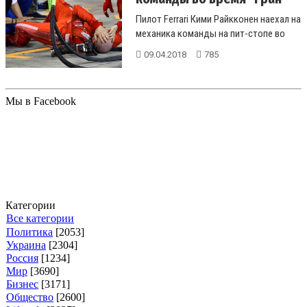
пр...
Пилот Ferrari Кими Райкконен наехал на
механика команды на пит-стопе во
время "Гран-при Бахрейн...
09.04.2018
785
Мы в Facebook
Категории
Все категории
Политика
[2053]
Украина
[2304]
Россия
[1234]
Мир
[3690]
Бизнес
[3171]
Общество
[2600]