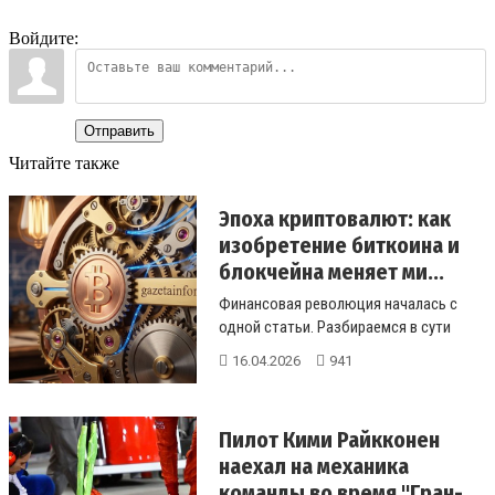
Войдите:
Отправить
Читайте также
Эпоха криптовалют: как
изобретение биткоина и
блокчейна меняет ми...
Финансовая революция началась с
одной статьи. Разбираемся в сути
изобретения биткоина, технологии бл...
16.04.2026
941
Пилот Кими Райкконен
наехал на механика
команды во время "Гран-