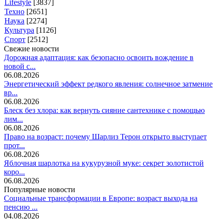
Lifestyle
[3837]
Техно
[2651]
Наука
[2274]
Культура
[1126]
Спорт
[2512]
Свежие новости
Дорожная адаптация: как безопасно освоить вождение в
новой с...
06.08.2026
Энергетический эффект редкого явления: солнечное затмение
вр...
06.08.2026
Блеск без хлора: как вернуть сияние сантехнике с помощью
лим...
06.08.2026
Право на возраст: почему Шарлиз Терон открыто выступает
прот...
06.08.2026
Яблочная шарлотка на кукурузной муке: секрет золотистой
коро...
06.08.2026
Популярные новости
Социальные трансформации в Европе: возраст выхода на
пенсию ...
04.08.2026