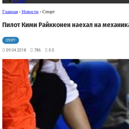
Спорт
Главная
›
Новости
›
Спорт
Пилот Кими Райкконен наехал на механик
СПОРТ
09.04.2018
786
0.0