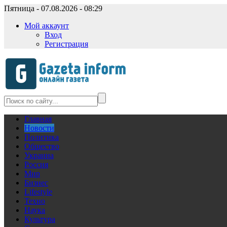
Пятница - 07.08.2026 - 08:29
Мой аккаунт
Вход
Регистрация
Главная
Новости
Политика
Общество
Украина
Россия
Мир
Бизнес
Lifestyle
Техно
Наука
Культура