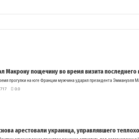
л Макрону пощечину во время визита последнего в
ремя прогулки на юге Франции мужчина ударил президента Эммануэля Мак
717
0.0
снова арестовали украинца, управлявшего теплоход