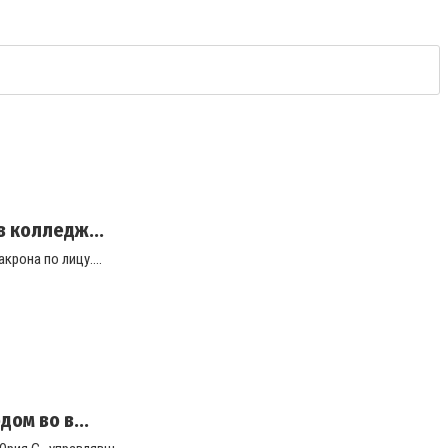
 колледж...
рона по лицу....
ом во в...