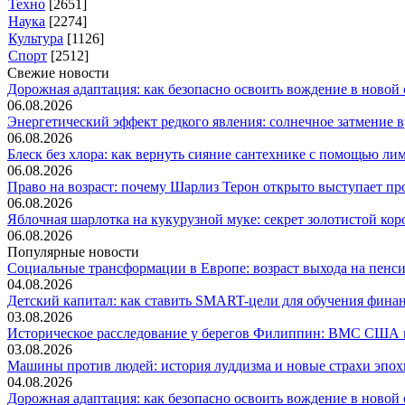
Техно
[2651]
Наука
[2274]
Культура
[1126]
Спорт
[2512]
Свежие новости
Дорожная адаптация: как безопасно освоить вождение в новой с
06.08.2026
Энергетический эффект редкого явления: солнечное затмение вр
06.08.2026
Блеск без хлора: как вернуть сияние сантехнике с помощью лим.
06.08.2026
Право на возраст: почему Шарлиз Терон открыто выступает прот
06.08.2026
Яблочная шарлотка на кукурузной муке: секрет золотистой коро
06.08.2026
Популярные новости
Социальные трансформации в Европе: возраст выхода на пенсию
04.08.2026
Детский капитал: как ставить SMART-цели для обучения финанс
03.08.2026
Историческое расследование у берегов Филиппин: ВМС США н
03.08.2026
Машины против людей: история луддизма и новые страхи эпохи
04.08.2026
Дорожная адаптация: как безопасно освоить вождение в новой с