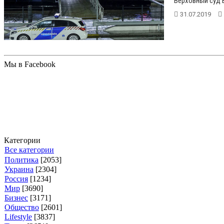
Верховный суд В
31.07.2019
Мы в Facebook
Категории
Все категории
Политика
[2053]
Украина
[2304]
Россия
[1234]
Мир
[3690]
Бизнес
[3171]
Общество
[2601]
Lifestyle
[3837]