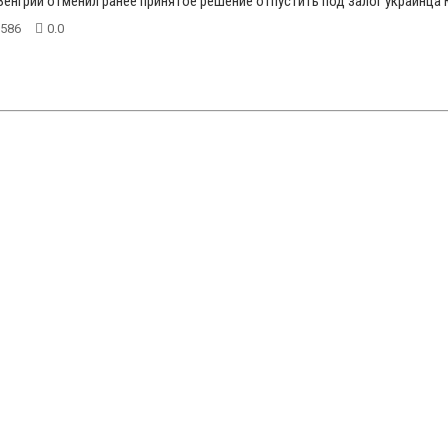
енгрии отменил ранее принятое решение отпустить под залог украинца Ю
586
0.0