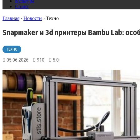
Культура
Спорт
Главная
›
Новости
›
Техно
Snapmaker и 3d принтеры Bambu Lab: осо
ТЕХНО
05.06.2026
910
5.0