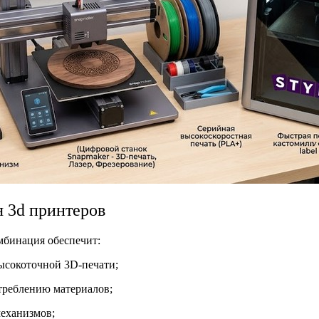
 3d принтеров
омбинация обеспечит:
высокоточной 3D-печати;
треблению материалов;
механизмов;