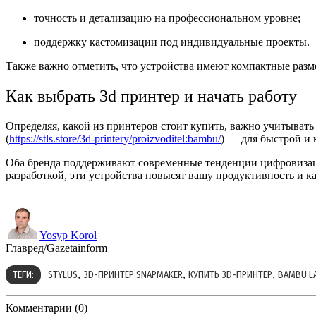
точность и детализацию на профессиональном уровне;
поддержку кастомизации под индивидуальные проекты.
Также важно отметить, что устройства имеют компактные разм
Как выбрать 3d принтер и начать работу
Определяя, какой из принтеров стоит купить, важно учитыват
(
https://stls.store/3d-printery/proizvoditel:bambu/
) — для быстрой и 
Оба бренда поддерживают современные тенденции цифровизаци
разработкой, эти устройства повысят вашу продуктивность и к
Yosyp Korol
Главред/Gazetainform
,
,
,
ТЕГИ:
STYLUS
3D-ПРИНТЕР SNAPMAKER
КУПИТЬ 3D-ПРИНТЕР
BAMBU L
Комментарии (0)