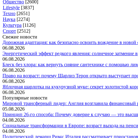
Общество
[2600]
Lifestyle
[3837]
Техно
[2651]
Наука
[2274]
Культура
[1126]
Спорт
[2512]
Свежие новости
Дорожная адаптация: как безопасно освоить вождение в новой с
06.08.2026
Энергетический эффект редкого явления: солнечное затмение вр
06.08.2026
Блеск без хлора: как вернуть сияние сантехнике с помощью лим.
06.08.2026
Право на возраст: почему Шарлиз Терон открыто выступает прот
06.08.2026
Яблочная шарлотка на кукурузной муке: секрет золотистой коро
06.08.2026
Популярные новости
Мировой трансферный лидер: Англия возглавила финансовый р
05.08.2026
Принцип 26-го способа: Почему доверие к случаю — это высши
04.08.2026
Социальные трансформации в Европе: возраст выхода на пенсию
04.08.2026
Политический демарш Рима: Италия рассматривает приостановк