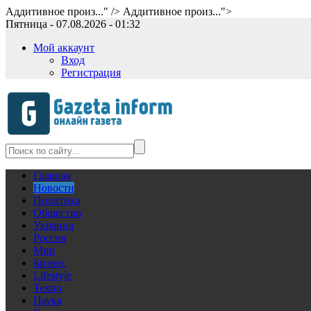
Аддитивное произ..." />
Аддитивное произ...">
Пятница - 07.08.2026 - 01:32
Мой аккаунт
Вход
Регистрация
Главная
Новости
Политика
Общество
Украина
Россия
Мир
Бизнес
Lifestyle
Техно
Наука