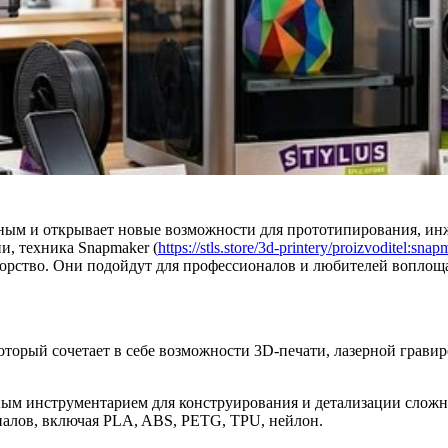
нным и открывает новые возможности для прототипирования, и
и, техника Snapmaker (
https://stls.store/3d-printery/proizvoditel:snap
торство. Они подойдут для профессионалов и любителей воплоща
торый сочетает в себе возможности 3D-печати, лазерной грави
м инструментарием для конструирования и детализации сложны
риалов, включая PLA, ABS, PETG, TPU, нейлон.