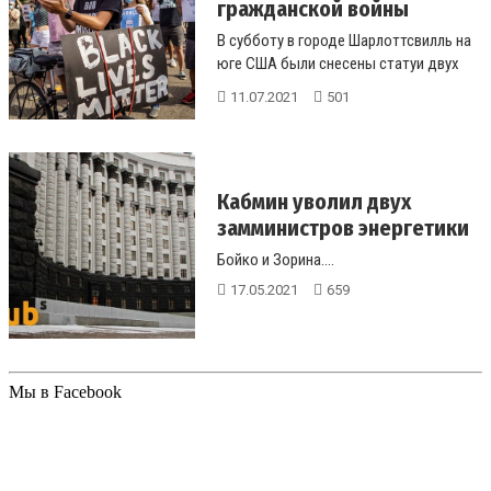
гражданской войны
В субботу в городе Шарлоттсвилль на
юге США были снесены статуи двух
генералов гражданской войны, вы...
11.07.2021
501
Кабмин уволил двух
замминистров энергетики
Бойко и Зорина....
17.05.2021
659
Мы в Facebook