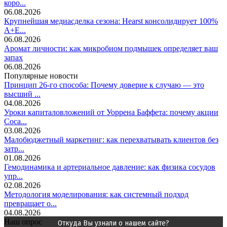
коро...
06.08.2026
Крупнейшая медиасделка сезона: Hearst консолидирует 100%
A+E...
06.08.2026
Аромат личности: как микробиом подмышек определяет ваш
запах
06.08.2026
Популярные новости
Принцип 26-го способа: Почему доверие к случаю — это
высший ...
04.08.2026
Уроки капиталовложений от Уоррена Баффета: почему акции
Coca...
03.08.2026
Малобюджетный маркетинг: как перехватывать клиентов без
затр...
01.08.2026
Гемодинамика и артериальное давление: как физика сосудов
упр...
02.08.2026
Методология моделирования: как системный подход
превращает о...
04.08.2026
Наш опрос
Откуда Вы узнали о нашем сайте?