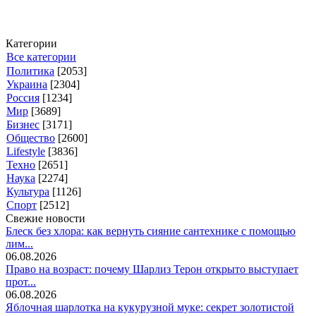
Категории
Все категории
Политика
[2053]
Украина
[2304]
Россия
[1234]
Мир
[3689]
Бизнес
[3171]
Общество
[2600]
Lifestyle
[3836]
Техно
[2651]
Наука
[2274]
Культура
[1126]
Спорт
[2512]
Свежие новости
Блеск без хлора: как вернуть сияние сантехнике с помощью
лим...
06.08.2026
Право на возраст: почему Шарлиз Терон открыто выступает
прот...
06.08.2026
Яблочная шарлотка на кукурузной муке: секрет золотистой