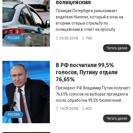
полицейским
Полиция Петербурга разыскивает
водителя Hummer, который в ночь на
вторник открыл стрельбу по
полицейским в ответ на просьбу
открыть багажник, никто не пострадал,
20.03.2018
790
РОССИЯ
сообщает пресс-слу...
Читать далее
В РФ посчитали 99,5%
голосов, Путину отдали
76,65%
Президент РФ Владимир Путин получает
76,65% голосов на выборах президента
после обработки 99,5% бюллетеней....
19.03.2018
873
РОССИЯ
Читать далее