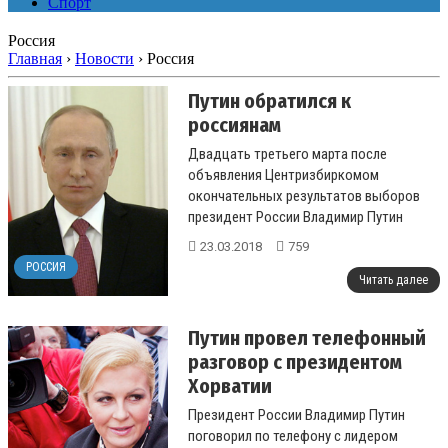
Спорт
Россия
Главная
›
Новости
›
Россия
Путин обратился к
россиянам
Двадцать третьего марта после
объявления Центризбиркомом
окончательных результатов выборов
президент России Владимир Путин
выступил с обращением к гражданам. ...
23.03.2018
759
РОССИЯ
Читать далее
Путин провел телефонный
разговор с президентом
Хорватии
Президент России Владимир Путин
поговорил по телефону с лидером