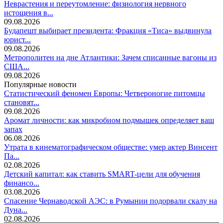
Неврастения и переутомление: физиология нервного
истощения в...
09.08.2026
Будапешт выбирает президента: Фракция «Тиса» выдвинула
юрист...
09.08.2026
Метрополитен на дне Атлантики: Зачем списанные вагоны из
США...
09.08.2026
Популярные новости
Статистический феномен Европы: Четвероногие питомцы
становят...
09.08.2026
Аромат личности: как микробиом подмышек определяет ваш
запах
06.08.2026
Утрата в кинематографическом обществе: умер актер Винсент
Па...
02.08.2026
Детский капитал: как ставить SMART-цели для обучения
финансо...
03.08.2026
Спасение Чернаводской АЭС: в Румынии подорвали скалу на
Дуна...
02.08.2026