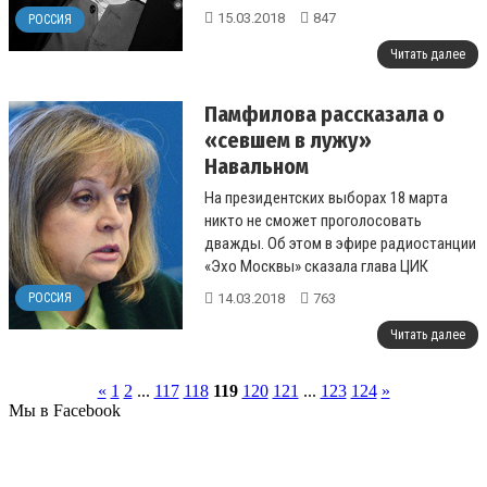
15.03.2018
847
РОССИЯ
Читать далее
Памфилова рассказала о
«севшем в лужу»
Навальном
На президентских выборах 18 марта
никто не сможет проголосовать
дважды. Об этом в эфире радиостанции
«Эхо Москвы» сказала глава ЦИК
России Элла Памфилова, комментируя
14.03.2018
763
РОССИЯ
з...
Читать далее
«
1
2
...
117
118
119
120
121
...
123
124
»
Мы в Facebook