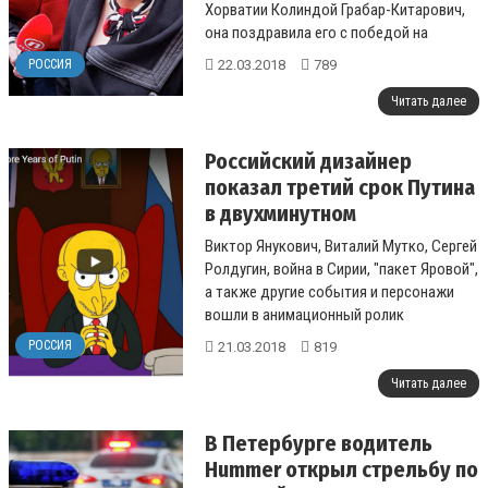
Хорватии Колиндой Грабар-Китарович,
она поздравила его с победой на
выборах, а также подтвердила
22.03.2018
789
РОССИЯ
приглашение посетит...
Читать далее
Российский дизайнер
показал третий срок Путина
в двухминутном
мультфильме. Видео
Виктор Янукович, Виталий Мутко, Сергей
Ролдугин, война в Сирии, "пакет Яровой",
а также другие события и персонажи
вошли в анимационный ролик
российского дизайнера Егора ...
РОССИЯ
21.03.2018
819
Читать далее
В Петербурге водитель
Hummer открыл стрельбу по