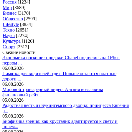
Россия
[1234]
Мир
[3689]
Бизнес
[3170]
Общество
[2599]
Lifestyle
[3834]
Техно
[2651]
Наука
[2274]
Культура
[1126]
Спорт
[2512]
Свежие новости
Экономика роскоши: продажи Chanel поднялись на 16% в
первом ...
06.08.2026
Памятка для водителей: где в Польше остаются платные
дороги ...
06.08.2026
Мировой трансферный лидер: Англия возглавила
финансовый рейт...
05.08.2026
Радостная весть из Букингемского дворца: принцесса Евгения
р...
05.08.2026
Биофизика зрения: как хрусталик адаптируется к свету и
почем...
05.08.2026