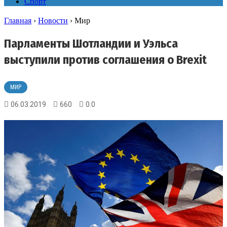
Спорт
Главная
›
Новости
›
Мир
Парламенты Шотландии и Уэльса
выступили против соглашения о Brexit
МИР
06.03.2019
660
0.0