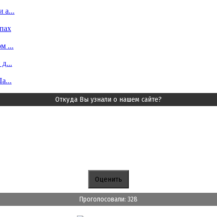
 а...
пах
 ...
д...
а...
Откуда Вы узнали о нашем сайте?
Проголосовали: 328