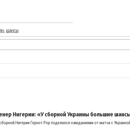
,
ЯН
ШАНСЫ
енер Нигерии: «У сборной Украины большие шансы 
сборной Нигерии Гернот Рор поделился ожиданиями от матча с Украиной