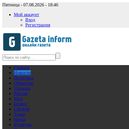
Пятница - 07.08.2026 - 18:46
Мой аккаунт
Вход
Регистрация
Главная
Новости
Политика
Общество
Украина
Россия
Мир
Бизнес
Lifestyle
Техно
Наука
Культура