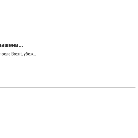
лашени...
сле Brexit, убеж...