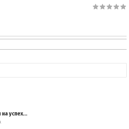
на успех...
.