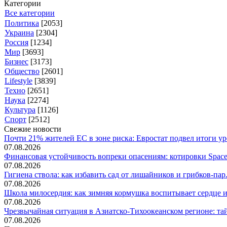
Категории
Все категории
Политика
[2053]
Украина
[2304]
Россия
[1234]
Мир
[3693]
Бизнес
[3173]
Общество
[2601]
Lifestyle
[3839]
Техно
[2651]
Наука
[2274]
Культура
[1126]
Спорт
[2512]
Свежие новости
Почти 21% жителей ЕС в зоне риска: Евростат подвел итоги уро
07.08.2026
Финансовая устойчивость вопреки опасениям: котировки SpaceX
07.08.2026
Гигиена ствола: как избавить сад от лишайников и грибков-пар.
07.08.2026
Школа милосердия: как зимняя кормушка воспитывает сердце и 
07.08.2026
Чрезвычайная ситуация в Азиатско-Тихоокеанском регионе: тай
07.08.2026