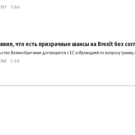
737
0.0
явил, что есть призрачные шансы на Brexit без сог
ство Великобритании договорится с ЕС и Ирландией по вопросу границ по
763
0.0