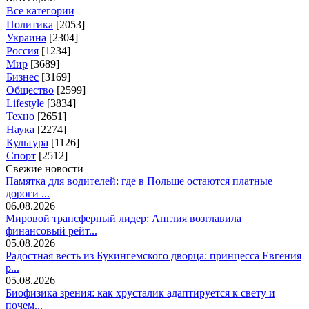
Все категории
Политика
[2053]
Украина
[2304]
Россия
[1234]
Мир
[3689]
Бизнес
[3169]
Общество
[2599]
Lifestyle
[3834]
Техно
[2651]
Наука
[2274]
Культура
[1126]
Спорт
[2512]
Свежие новости
Памятка для водителей: где в Польше остаются платные
дороги ...
06.08.2026
Мировой трансферный лидер: Англия возглавила
финансовый рейт...
05.08.2026
Радостная весть из Букингемского дворца: принцесса Евгения
р...
05.08.2026
Биофизика зрения: как хрусталик адаптируется к свету и
почем...