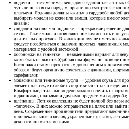
лодочки — незаменимая вещь для создания элегантных о
чуть ли не ко всем нарядам, органично смотрятся с кост
платьями. Лодочки должны «жить» в гардеробе любой де
выбирать модели из кожи или замши, которые имеют эл
дизайн;
сандалии на плоской подошве — прекрасное решение для
сезона. Такие модели позволяют ножкам дышать и не уста
длительных прогулок. В коллекции лучше иметь нескольк
следует позаботиться о наличии простых, лаконичных мо
материалов с удобной застёжкой;
босоножки на танкетке — незаменимый вариант для деву
хотят быть на высоте. Удобная платформа не позволит но
Босоножки станут прекрасным дополнением к повседне
образам, будут органично сочетаться с джинсами, шортам
сарафанами;
мокасины или теннисные туфли — удобная обувь для пр
элемент для тех, кто любит спортивный стиль и ведёт ак
Комфортные, стильные модели можно сочетать с шортам
и джинсами, платьями и другими предметами гардероба;
шлёпанцы. Летняя коллекция не будет полной без пары л
«тапочек». В них можно отправиться на пляж или выйти 
день. Современные производители предлагают лаконичны
привлекательные изделия, украшенные стразами, лентам
декоративными элементами.