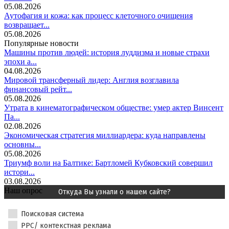
05.08.2026
Аутофагия и кожа: как процесс клеточного очищения
возвращает...
05.08.2026
Популярные новости
Машины против людей: история луддизма и новые страхи
эпохи а...
04.08.2026
Мировой трансферный лидер: Англия возглавила
финансовый рейт...
05.08.2026
Утрата в кинематографическом обществе: умер актер Винсент
Па...
02.08.2026
Экономическая стратегия миллиардера: куда направлены
основны...
05.08.2026
Триумф воли на Балтике: Бартломей Кубковский совершил
истори...
03.08.2026
Наш опрос
Откуда Вы узнали о нашем сайте?
Поисковая система
PPC/ контекстная реклама