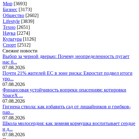
Мир
[3693]
Бизнес
[3173]
Общество
[2602]
Lifestyle
[3839]
Техно
[2651]
Наука
[2274]
Культура
[1126]
Спорт
[2512]
Свежие новости
Выбор за черной дверью: Почему неопределенность пугает
нас б...
07.08.2026
Почти 21% жителей ЕС в зоне риска: Евростат подвел итоги
уро...
07.08.2026
Финансовая устойчивость вопреки опасениям: котировки
SpaceX ...
07.08.2026
Гигиена ствола: как избавить сад от лишайников и грибков-
пар...
07.08.2026
Школа милосердия: как зимняя кормушка воспитывает сердце
и д...
07.08.2026