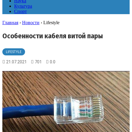
Наука
Культура
Спорт
Главная
›
Новости
›
Lifestyle
Особенности кабеля витой пары
LIFESTYLE
21.07.2021
701
0.0