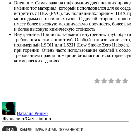
Внешние. Самая важная информация для внешних проводо
именно тот материал, который использовался для ее созд
встретить с ПВХ (PVC), т.е. поливинилхлоридом. ПВХ п
много дыма и токсичных газов. С другой стороны, полиэ
имеет более высокую механическую прочность, более выс
и более высокую химическую стойкость.
Внутренние. При использовании внутренних труб обрати
требования к сжиганию труб. Особый тип изоляции - это
полимерный LSOH или LSZH (Low Smoke Zero Halogen), 
при горении. Очень часто использование кабелей в обол
требованием правил пожарной безопасности, которые су
коммерческих зданиях.
Наталия Ришко
Журналист/Gazetainform
,
,
,
ТЕГИ:
КАБЕЛЯ
ПАРА
ВИТАЯ
ОСОБЕННОСТИ