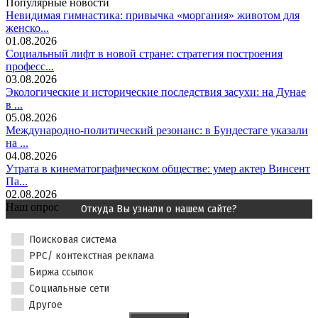
Популярные новости
Невидимая гимнастика: привычка «моргания» животом для
женско...
01.08.2026
Социальный лифт в новой стране: стратегия построения
професс...
03.08.2026
Экологические и исторические последствия засухи: на Дунае
в ...
05.08.2026
Международно-политический резонанс: в Бундестаге указали
на ...
04.08.2026
Утрата в кинематографическом обществе: умер актер Винсент
Па...
02.08.2026
Наш опрос
Откуда Вы узнали о нашем сайте?
Поисковая система
PPC/ контекстная реклама
Биржа ссылок
Социальные сети
Другое