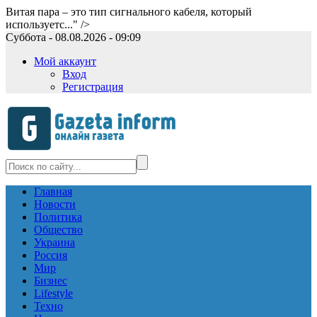
Витая пара – это тип сигнального кабеля, который
используетс..." />
Суббота - 08.08.2026 - 09:09
Мой аккаунт
Вход
Регистрация
Главная
Новости
Политика
Общество
Украина
Россия
Мир
Бизнес
Lifestyle
Техно