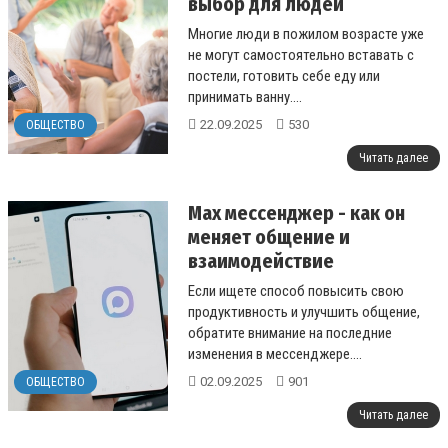
выбор для людей
преклонного возраста
Многие люди в пожилом возрасте уже
не могут самостоятельно вставать с
постели, готовить себе еду или
принимать ванну....
22.09.2025
530
ОБЩЕСТВО
Читать далее
Max мессенджер - как он
меняет общение и
взаимодействие
пользователей
Если ищете способ повысить свою
продуктивность и улучшить общение,
обратите внимание на последние
изменения в мессенджере....
02.09.2025
901
ОБЩЕСТВО
Читать далее