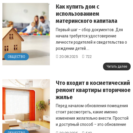
Как купить дом с
использованием
материнского капитала
пошаговая инструкция
Первый шаг – сбор документов. Для
начала требуется удостоверение
личности родителей и свидетельства о
рождении детей....
20.08.2025
722
ОБЩЕСТВО
Читать далее
Что входит в косметический
ремонт квартиры вторичное
жилье
Перед началом обновления помещения
стоит рассмотреть, какие именно
изменения желательно внести. Простой
и доступный способ – это обновление
стен....