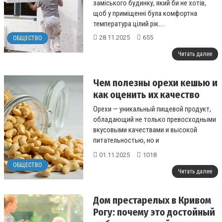
заміського будинку, який би не хотів,
щоб у приміщенні була комфортна
температура цілий рік....
28.11.2025
655
ОБЩЕСТВО
Читать далее
Чем полезны орехи кешью и
как оценить их качество
Орехи — уникальный пищевой продукт,
обладающий не только превосходными
вкусовыми качествами и высокой
питательностью, но и
универсальностью....
01.11.2025
1018
ОБЩЕСТВО
Читать далее
Дом престарелых в Кривом
Рогу: почему это достойный