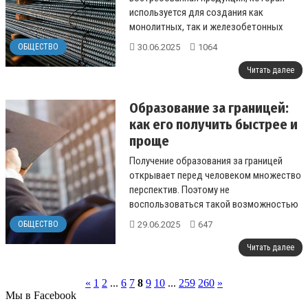
используется для создания как
монолитных, так и железобетонных
конструкций....
30.06.2025
1064
ОБЩЕСТВО
Читать далее
Образование за границей:
как его получить быстрее и
проще
Получение образования за границей
открывает перед человеком множество
перспектив. Поэтому не
воспользоваться такой возможностью
крайне глупо....
29.06.2025
647
ОБЩЕСТВО
Читать далее
«
1
2
...
6
7
8
9
10
...
259
260
»
Мы в Facebook