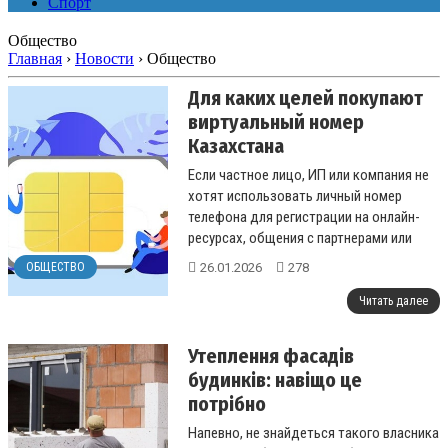
Спорт
Общество
Главная
›
Новости
›
Общество
Для каких целей покупают
виртуальный номер
Казахстана
Если частное лицо, ИП или компания не
хотят использовать личный номер
телефона для регистрации на онлайн-
ресурсах, общения с партнерами или
рабочих задач, у них есть два способа
26.01.2026
278
ОБЩЕСТВО
ре...
Читать далее
Утеплення фасадів
будинків: навіщо це
потрібно
Напевно, не знайдеться такого власника