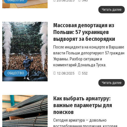
20.08.2025
540
ОБЩЕСТВО
Читать далее
Массовая депортация из
Польши: 57 украинцев
выдворят за беспорядки
После инцидента на концерте в Варшаве
власти Польши депортируют 57 граждан
Украины. Разбор ситуации и
комментарий Дональда Туска.
12.08.2025
552
ОБЩЕСТВО
...
Читать далее
Как выбрать арматуру:
важные параметры для
поисков
Сегодня арматура — довольно
востребованная продукция, которая