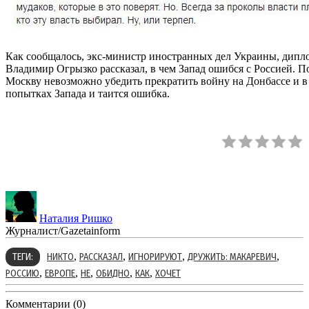
Как сообщалось, экс-министр иностранных дел Украины, дипл
Владимир Огрызко рассказал, в чем Запад ошибся с Россией. По
Москву невозможно убедить прекратить войну на Донбассе и в
попытках Запада и таится ошибка.
Наталия Ришко
Журналист/Gazetainform
,
,
,
,
ТЕГИ:
НИКТО
РАССКАЗАЛ
ИГНОРИРУЮТ
ДРУЖИТЬ: МАКАРЕВИЧ
,
,
,
,
,
РОССИЮ
ЕВРОПЕ
НЕ
ОБИДНО
КАК
ХОЧЕТ
Комментарии (0)