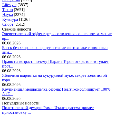
Lifestyle
[3837]
Техно
[2651]
Наука
[2274]
Культура
[1126]
Спорт
[2512]
Свежие новости
Энергетический эффект редкого явления: солнечное затмение
вр...
06.08.2026
Блеск без хлора: как вернуть сияние сантехнике с помощью
лим...
06.08.2026
Право на возраст: почему Шарлиз Терон открыто выступает
прот...
06.08.2026
Яблочная шарлотка на кукурузной муке: секрет золотистой
коро...
06.08.2026
Крупнейшая медиасделка сезона: Hearst консолидирует 100%
A+E...
06.08.2026
Популярные новости
Политический демарш Рима: Италия рассматривает
приостановку ...