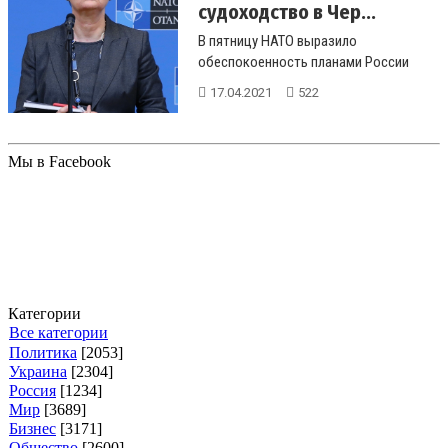
судоходство в Чер...
В пятницу НАТО выразило
обеспокоенность планами России
ограничить доступ к некоторым
17.04.2021
522
частям Черного ...
Мы в Facebook
Категории
Все категории
Политика
[2053]
Украина
[2304]
Россия
[1234]
Мир
[3689]
Бизнес
[3171]
Общество
[2600]