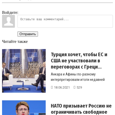
Войдите:
Отправить
Читайте также
Турция хочет, чтобы ЕС и
США не участвовали в
переговорах с Греци...
Анкара и Афины по-разному
интерпретировали итоги недавней
встречи на полях саммита НАТО между
18.06.2021
529
премье...
НАТО призывает Россию не
ограничивать свободное