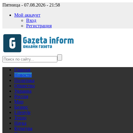
Пятница - 07.08.2026 - 21:58
Мой аккаунт
Вход
Регистрация
Главная
Новости
Политика
Общество
Украина
Россия
Мир
Бизнес
Lifestyle
Техно
Наука
Культура