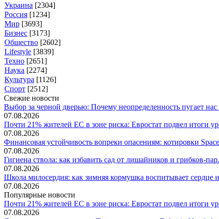
Украина
[2304]
Россия
[1234]
Мир
[3693]
Бизнес
[3173]
Общество
[2602]
Lifestyle
[3839]
Техно
[2651]
Наука
[2274]
Культура
[1126]
Спорт
[2512]
Свежие новости
Выбор за черной дверью: Почему неопределенность пугает нас б
07.08.2026
Почти 21% жителей ЕС в зоне риска: Евростат подвел итоги уро
07.08.2026
Финансовая устойчивость вопреки опасениям: котировки SpaceX
07.08.2026
Гигиена ствола: как избавить сад от лишайников и грибков-пар.
07.08.2026
Школа милосердия: как зимняя кормушка воспитывает сердце и 
07.08.2026
Популярные новости
Почти 21% жителей ЕС в зоне риска: Евростат подвел итоги уро
07.08.2026