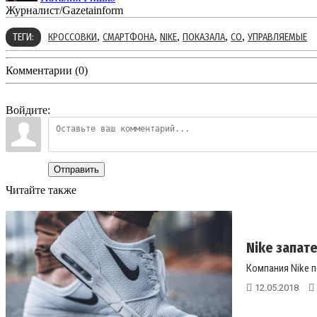
Журналист/Gazetainform
,
,
,
,
,
ТЕГИ:
КРОССОВКИ
СМАРТФОНА
NIKE
ПОКАЗАЛА
СО
УПРАВЛЯЕМЫЕ
Комментарии (0)
Войдите:
Отправить
Читайте также
Nike запат
Компания Nike п
12.05.2018