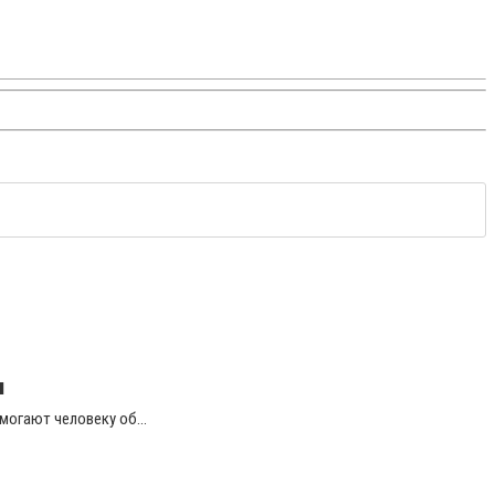
я
могают человеку об...