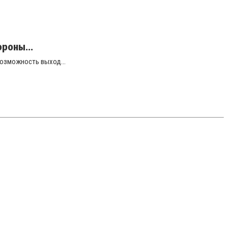
ороны...
возможность выход...