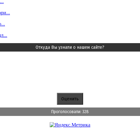
..
ри...
...
л...
Откуда Вы узнали о нашем сайте?
Проголосовали: 328