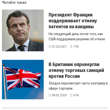
Читайте также
Президент Франции
поддерживает отмену
патентов на вакцины
против ...
На следующий день после того, как
США поддержали решение об отказе
от защиты интеллектуальной собств...
07.05.2021
778
В Британии опровергли
отмену торговых санкций
против России
Лондон пересмотрит часть контрмер в
сфере торговли...
08.02.2020
618