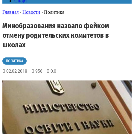
Спорт
Главная
›
Новости
›
Политика
Минобразования назвало фейком
отмену родительских комитетов в
школах
ПОЛИТИКА
02.02.2018
956
0.0