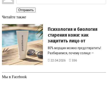
Отправить
Читайте также
Психология и биология
старения кожи: как
защитить лицо от
«солнеч...
80% морщин можно предотвратить!
Разбираемся, почему солнце —
главный враг молодости кожи, и ка...
22.04.2026
336
Мы в Facebook