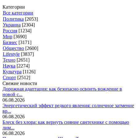
Категории
Все категории
Политика
[2053]
Украина
[2304]
Россия
[1234]
Мир
[3690]
Бизнес
[3171]
Общество
[2600]
Lifestyle
[3837]
Техно
[2651]
Наука
[2274]
Культура
[1126]
Спорт
[2512]
Свежие новости
Дорожная адаптация: как безопасно освоить вождение в
новой с...
06.08.2026
Энергетический эффект редкого явления: солнечное затмение
вр...
06.08.2026
Блеск без хлора: как вернуть сияние сантехнике с помощью
лим...
06.08.2026