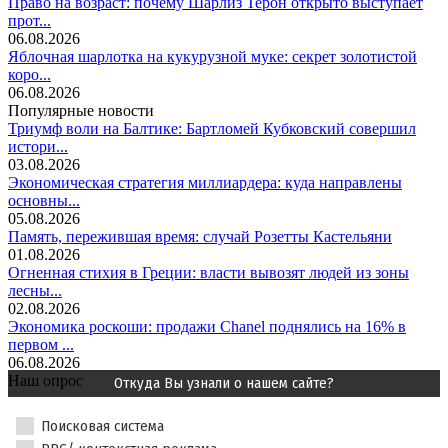
Право на возраст: почему Шарлиз Терон открыто выступает
прот...
06.08.2026
Яблочная шарлотка на кукурузной муке: секрет золотистой
коро...
06.08.2026
Популярные новости
Триумф воли на Балтике: Бартломей Кубковский совершил
истори...
03.08.2026
Экономическая стратегия миллиардера: куда направлены
основны...
05.08.2026
Память, пережившая время: случай Розетты Кастельяни
01.08.2026
Огненная стихия в Греции: власти вывозят людей из зоны
лесны...
02.08.2026
Экономика роскоши: продажи Chanel поднялись на 16% в
первом ...
06.08.2026
Наш опрос
Откуда Вы узнали о нашем сайте?
Поисковая система