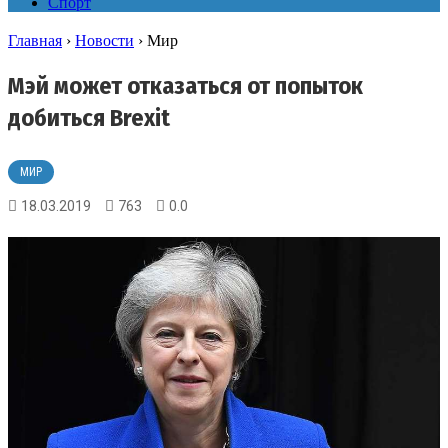
Спорт
Главная
›
Новости
›
Мир
Мэй может отказаться от попыток
добиться Brexit
МИР
18.03.2019
763
0.0