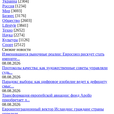
Украина
[2304]
Россия
[1234]
Мир
[3693]
Бизнес
[3176]
Общество
[2603]
Lifestyle
[3841]
Техно
[2652]
Наука
[2274]
Культура
[1126]
Спорт
[2512]
Свежие новости
Изменившиеся рыночные реалии: Евросоюз рискует стать
импорте...
08.08.2026
Протоколы качества: как художественные советы управляли
судь...
08.08.2026
Парадокс выбора: как цифровое изобилие ведет к дефициту
смыс...
08.08.2026
Трансформация европейской авиации: фонд Apollo
приобретает л...
08.08.2026
Евроинтеграционный вектор Исландии: граждане страны
определя...