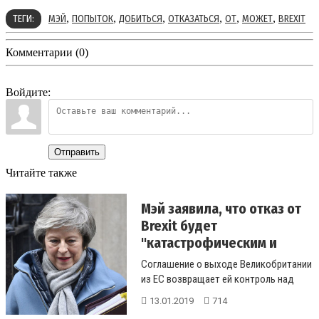
,
,
,
,
,
,
ТЕГИ:
МЭЙ
ПОПЫТОК
ДОБИТЬСЯ
ОТКАЗАТЬСЯ
ОТ
МОЖЕТ
BREXIT
Комментарии (0)
Войдите:
Отправить
Читайте также
Мэй заявила, что отказ от
Brexit будет
"катастрофическим и
непрос...
Соглашение о выходе Великобритании
из ЕС возвращает ей контроль над
своими границами и законами, отм...
13.01.2019
714