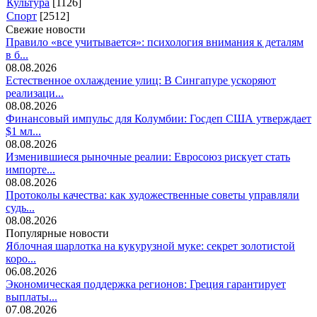
Культура
[1126]
Спорт
[2512]
Свежие новости
Правило «все учитывается»: психология внимания к деталям
в б...
08.08.2026
Естественное охлаждение улиц: В Сингапуре ускоряют
реализаци...
08.08.2026
Финансовый импульс для Колумбии: Госдеп США утверждает
$1 мл...
08.08.2026
Изменившиеся рыночные реалии: Евросоюз рискует стать
импорте...
08.08.2026
Протоколы качества: как художественные советы управляли
судь...
08.08.2026
Популярные новости
Яблочная шарлотка на кукурузной муке: секрет золотистой
коро...
06.08.2026
Экономическая поддержка регионов: Греция гарантирует
выплаты...
07.08.2026