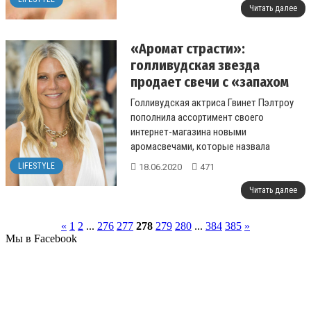
Читать далее
«Аромат страсти»:
голливудская звезда
продает свечи с «запахом
оргазма»
Голливудская актриса Гвинет Пэлтроу
пополнила ассортимент своего
интернет-магазина новыми
аромасвечами, которые назвала
«Пахнет, как мой оргазм»....
LIFESTYLE
18.06.2020
471
Читать далее
«
1
2
...
276
277
278
279
280
...
384
385
»
Мы в Facebook