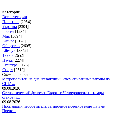
Категории
Все категории
Политика
[2054]
Украина
[2304]
Россия
[1234]
Мир
[3694]
Бизнес
[3178]
Общество
[2605]
Lifestyle
[3842]
Техно
[2652]
Наука
[2274]
Культура
[1126]
Спорт
[2512]
Свежие новости
Метрополитен на дне Атлантики: Зачем списанные вагоны из
США...
09.08.2026
Статистический феномен Европы: Четвероногие питомцы
становят...
09.08.2026
Пропавший изобретатель: загадочное исчезновение Луи ле
Пренс...