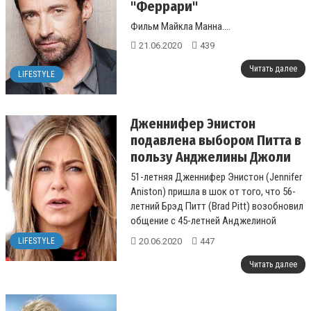
"Феррари"
Фильм Майкла Манна....
21.06.2020
439
Читать далее
LIFESTYLE
Дженнифер Энистон
подавлена выбором Питта в
пользу Анджелины Джоли
51-летняя Дженнифер Энистон (Jennifer
Aniston) пришла в шок от того, что 56-
летний Брэд Питт (Brad Pitt) возобновил
общение с 45-летней Анджелиной
Джоли (Angelina Jolie). Актрисе к...
20.06.2020
447
LIFESTYLE
Читать далее