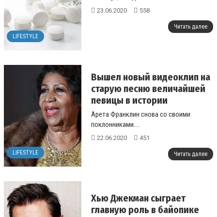
23.06.2020
558
Читать далее
LIFESTYLE
Вышел новый видеоклип на
старую песню величайшей
певицы в истории
Арета Франклин снова со своими
поклонниками....
22.06.2020
451
LIFESTYLE
Читать далее
Хью Джекман сыграет
главную роль в байопике