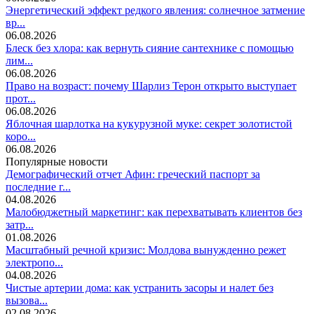
Энергетический эффект редкого явления: солнечное затмение
вр...
06.08.2026
Блеск без хлора: как вернуть сияние сантехнике с помощью
лим...
06.08.2026
Право на возраст: почему Шарлиз Терон открыто выступает
прот...
06.08.2026
Яблочная шарлотка на кукурузной муке: секрет золотистой
коро...
06.08.2026
Популярные новости
Демографический отчет Афин: греческий паспорт за
последние г...
04.08.2026
Малобюджетный маркетинг: как перехватывать клиентов без
затр...
01.08.2026
Масштабный речной кризис: Молдова вынужденно режет
электропо...
04.08.2026
Чистые артерии дома: как устранить засоры и налет без
вызова...
02.08.2026