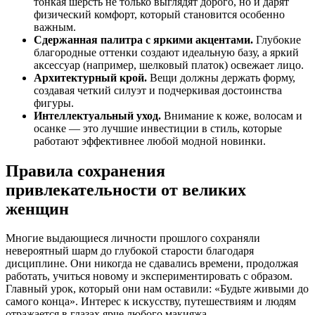
тонкая шерсть не только выглядят дорого, но и дарят
физический комфорт, который становится особенно
важным.
Сдержанная палитра с яркими акцентами.
Глубокие
благородные оттенки создают идеальную базу, а яркий
аксессуар (например, шелковый платок) освежает лицо.
Архитектурный крой.
Вещи должны держать форму,
создавая четкий силуэт и подчеркивая достоинства
фигуры.
Интеллектуальный уход.
Внимание к коже, волосам и
осанке — это лучшие инвестиции в стиль, которые
работают эффективнее любой модной новинки.
Правила сохранения
привлекательности от великих
женщин
Многие выдающиеся личности прошлого сохраняли
невероятный шарм до глубокой старости благодаря
дисциплине. Они никогда не сдавались времени, продолжая
работать, учиться новому и экспериментировать с образом.
Главный урок, который они нам оставили: «Будьте живыми до
самого конца». Интерес к искусству, путешествиям и людям
отражается в глазах ярче любого макияжа.