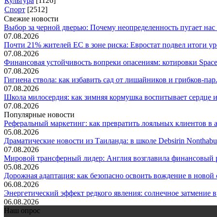
Культура
[1126]
Спорт
[2512]
Свежие новости
Выбор за черной дверью: Почему неопределенность пугает нас б
07.08.2026
Почти 21% жителей ЕС в зоне риска: Евростат подвел итоги уро
07.08.2026
Финансовая устойчивость вопреки опасениям: котировки SpaceX
07.08.2026
Гигиена ствола: как избавить сад от лишайников и грибков-пар.
07.08.2026
Школа милосердия: как зимняя кормушка воспитывает сердце и 
07.08.2026
Популярные новости
Реферальный маркетинг: как превратить лояльных клиентов в ак
05.08.2026
Драматические новости из Таиланда: в школе Debsirin Nonthabu.
07.08.2026
Мировой трансферный лидер: Англия возглавила финансовый р
05.08.2026
Дорожная адаптация: как безопасно освоить вождение в новой с
06.08.2026
Энергетический эффект редкого явления: солнечное затмение вр
06.08.2026
Наш опрос