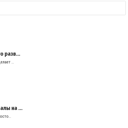
 разв...
лает ...
лы на ...
осто...