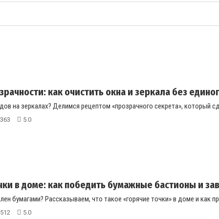
зрачности: как очистить окна и зеркала без единого
дов на зеркалах? Делимся рецептом «прозрачного секрета», который сде
363
5.0
чки в доме: как победить бумажные бастионы и зава
лен бумагами? Рассказываем, что такое «горячие точки» в доме и как пр
512
5.0