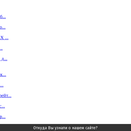
...
...
 ...
..
д...
...
..
ейт...
...
...
Откуда Вы узнали о нашем сайте?