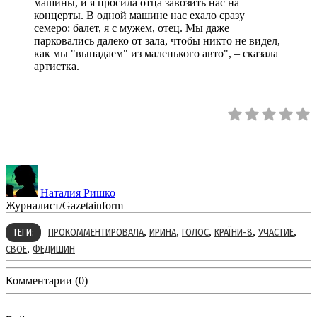
машины, и я просила отца завозить нас на
концерты. В одной машине нас ехало сразу
семеро: балет, я с мужем, отец. Мы даже
парковались далеко от зала, чтобы никто не видел,
как мы "выпадаем" из маленького авто", – сказала
артистка.
Наталия Ришко
Журналист/Gazetainform
,
,
,
,
,
ТЕГИ:
ПРОКОММЕНТИРОВАЛА
ИРИНА
ГОЛОС
КРАЇНИ-8
УЧАСТИЕ
,
СВОЕ
ФЕДИШИН
Комментарии (0)