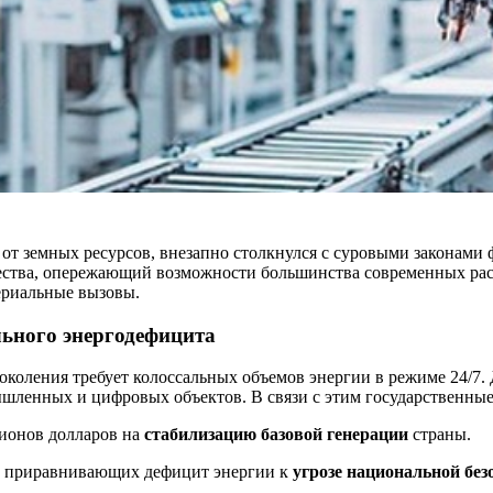
т земных ресурсов, внезапно столкнулся с суровыми законами 
ества, опережающий возможности большинства современных рас
ериальные вызовы.
льного энергодефицита
коления требует колоссальных объемов энергии в режиме 24/7.
ышленных и цифровых объектов. В связи с этим государственн
лионов долларов на
стабилизацию базовой генерации
страны.
, приравнивающих дефицит энергии к
угрозе национальной без