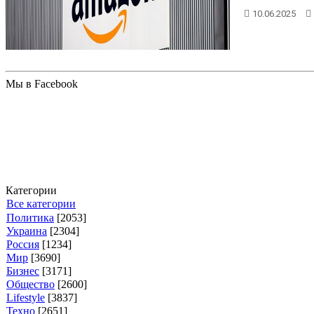
10.06.2025
Мы в Facebook
Категории
Все категории
Политика
[2053]
Украина
[2304]
Россия
[1234]
Мир
[3690]
Бизнес
[3171]
Общество
[2600]
Lifestyle
[3837]
Техно
[2651]