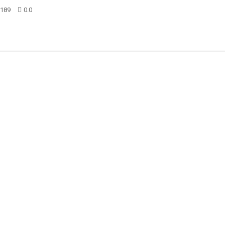
189
0.0