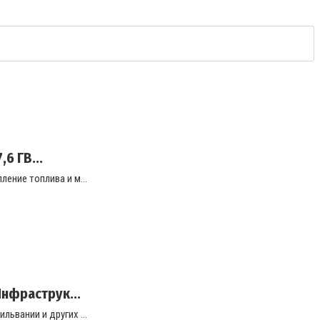
6 ГВ...
ение топлива и м...
нфраструк...
ьвании и других ...