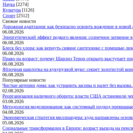
Наука
[2274]
Культура
[1126]
Спорт
[2512]
Свежие новости
Дорожная адаптация: как безопасно освоить вождение в новой с
06.08.2026
Энергетический эффект редкого явления: солнечное затмение вр
06.08.2026
Блеск без хлора: как вернуть сияние сантехнике с помощью лим.
06.08.2026
Право на возраст: почему Шарлиз Терон открыто выступает прот
06.08.2026
Яблочная шарлотка на кукурузной муке: секрет золотистой коро
06.08.2026
Популярные новости
Чистые артерии дома: как устранить засоры и налет без вызова..
02.08.2026
Реорганизация наличного оборота: власти США остановили чек
03.08.2026
Методология моделирования: как системный подход превращает
04.08.2026
Экономическая стратегия миллиардера: куда направлены основ
05.08.2026
Социальные трансформации в Европе: возраст выхода на пенсию