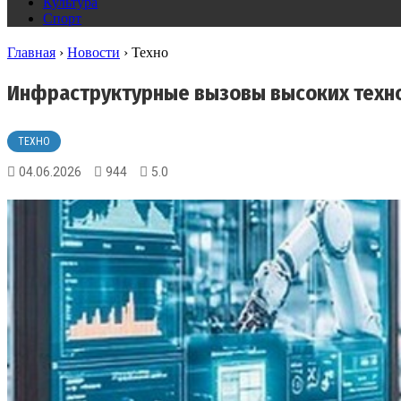
Культура
Спорт
Главная
›
Новости
›
Техно
Инфраструктурные вызовы высоких техн
ТЕХНО
04.06.2026
944
5.0