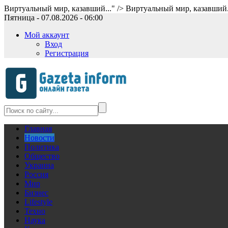
Виртуальный мир, казавший..." />
Виртуальный мир, казавший.
Пятница - 07.08.2026 - 06:00
Мой аккаунт
Вход
Регистрация
Главная
Новости
Политика
Общество
Украина
Россия
Мир
Бизнес
Lifestyle
Техно
Наука