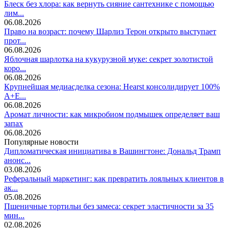
Блеск без хлора: как вернуть сияние сантехнике с помощью
лим...
06.08.2026
Право на возраст: почему Шарлиз Терон открыто выступает
прот...
06.08.2026
Яблочная шарлотка на кукурузной муке: секрет золотистой
коро...
06.08.2026
Крупнейшая медиасделка сезона: Hearst консолидирует 100%
A+E...
06.08.2026
Аромат личности: как микробиом подмышек определяет ваш
запах
06.08.2026
Популярные новости
Дипломатическая инициатива в Вашингтоне: Дональд Трамп
анонс...
03.08.2026
Реферальный маркетинг: как превратить лояльных клиентов в
ак...
05.08.2026
Пшеничные тортильи без замеса: секрет эластичности за 35
мин...
02.08.2026