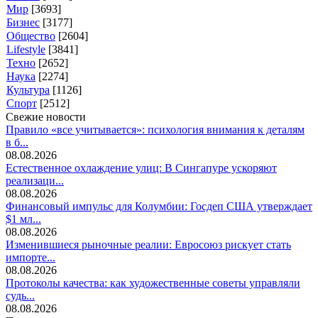
Мир
[3693]
Бизнес
[3177]
Общество
[2604]
Lifestyle
[3841]
Техно
[2652]
Наука
[2274]
Культура
[1126]
Спорт
[2512]
Свежие новости
Правило «все учитывается»: психология внимания к деталям
в б...
08.08.2026
Естественное охлаждение улиц: В Сингапуре ускоряют
реализаци...
08.08.2026
Финансовый импульс для Колумбии: Госдеп США утверждает
$1 мл...
08.08.2026
Изменившиеся рыночные реалии: Евросоюз рискует стать
импорте...
08.08.2026
Протоколы качества: как художественные советы управляли
судь...
08.08.2026