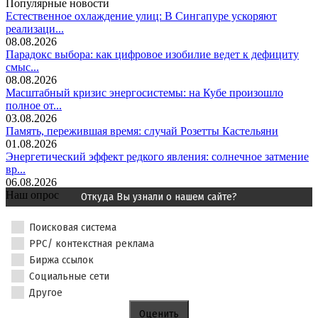
Популярные новости
Естественное охлаждение улиц: В Сингапуре ускоряют
реализаци...
08.08.2026
Парадокс выбора: как цифровое изобилие ведет к дефициту
смыс...
08.08.2026
Масштабный кризис энергосистемы: на Кубе произошло
полное от...
03.08.2026
Память, пережившая время: случай Розетты Кастельяни
01.08.2026
Энергетический эффект редкого явления: солнечное затмение
вр...
06.08.2026
Наш опрос
Откуда Вы узнали о нашем сайте?
Поисковая система
PPC/ контекстная реклама
Биржа ссылок
Социальные сети
Другое