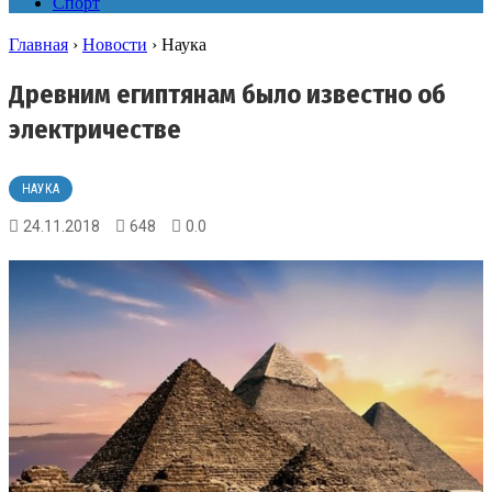
Спорт
Главная
›
Новости
›
Наука
Древним египтянам было известно об
электричестве
НАУКА
24.11.2018
648
0.0