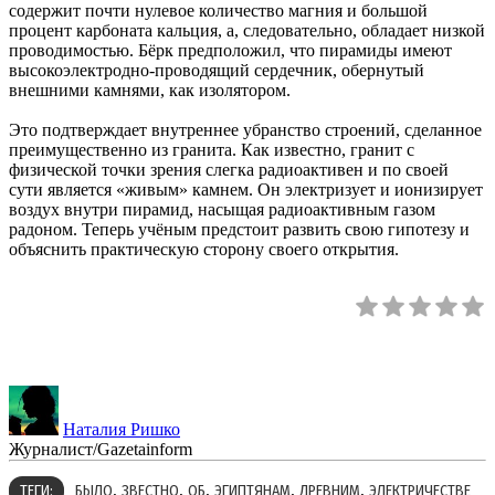
содержит почти нулевое количество магния и большой
процент карбоната кальция, а, следовательно, обладает низкой
проводимостью. Бёрк предположил, что пирамиды имеют
высокоэлектродно-проводящий сердечник, обернутый
внешними камнями, как изолятором.
Это подтверждает внутреннее убранство строений, сделанное
преимущественно из гранита. Как известно, гранит с
физической точки зрения слегка радиоактивен и по своей
сути является «живым» камнем. Он электризует и ионизирует
воздух внутри пирамид, насыщая радиоактивным газом
радоном. Теперь учёным предстоит развить свою гипотезу и
объяснить практическую сторону своего открытия.
Наталия Ришко
Журналист/Gazetainform
,
,
,
,
,
ТЕГИ:
БЫЛО
ЗВЕСТНО
ОБ
ЭГИПТЯНАМ
ДРЕВНИМ
ЭЛЕКТРИЧЕСТВЕ