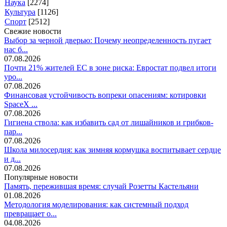
Наука
[2274]
Культура
[1126]
Спорт
[2512]
Свежие новости
Выбор за черной дверью: Почему неопределенность пугает
нас б...
07.08.2026
Почти 21% жителей ЕС в зоне риска: Евростат подвел итоги
уро...
07.08.2026
Финансовая устойчивость вопреки опасениям: котировки
SpaceX ...
07.08.2026
Гигиена ствола: как избавить сад от лишайников и грибков-
пар...
07.08.2026
Школа милосердия: как зимняя кормушка воспитывает сердце
и д...
07.08.2026
Популярные новости
Память, пережившая время: случай Розетты Кастельяни
01.08.2026
Методология моделирования: как системный подход
превращает о...
04.08.2026