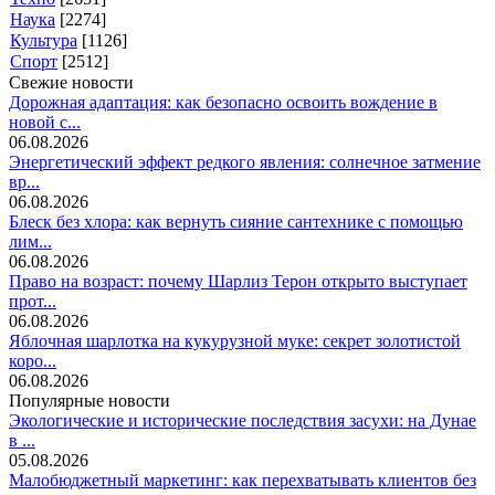
Наука
[2274]
Культура
[1126]
Спорт
[2512]
Свежие новости
Дорожная адаптация: как безопасно освоить вождение в
новой с...
06.08.2026
Энергетический эффект редкого явления: солнечное затмение
вр...
06.08.2026
Блеск без хлора: как вернуть сияние сантехнике с помощью
лим...
06.08.2026
Право на возраст: почему Шарлиз Терон открыто выступает
прот...
06.08.2026
Яблочная шарлотка на кукурузной муке: секрет золотистой
коро...
06.08.2026
Популярные новости
Экологические и исторические последствия засухи: на Дунае
в ...
05.08.2026
Малобюджетный маркетинг: как перехватывать клиентов без