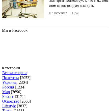
Эксперты прогнозируют, что в Украине
этим летом следует ожидать
повышения цен на продукты питания....
18.05.2021
776
Мы в Facebook
Категории
Все категории
Политика
[2053]
Украина
[2304]
Россия
[1234]
Мир
[3690]
Бизнес
[3171]
Общество
[2600]
Lifestyle
[3837]
Техно
[2651]