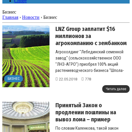
Спорт
Бизнес
Главная
›
Новости
›
Бизнес
LNZ Group заплатит $16
миллионов за
агрокомпанию с зембанком
8,5 тыс. га
Агрохолдинг "Лебединский семенной
завод" (сельскохозяйственное ООО
"ЛНЗ-АГРО") приобрел 100% акций
растениеводческого бизнеса "Шпола-
Агро Индустри" со...
БИЗНЕС
22.05.2018
778
Читать далее
Принятый Закон о
продлении пошлины на
вывоз лома – пример
грамотной политики
По словам Каленкова, такой закон