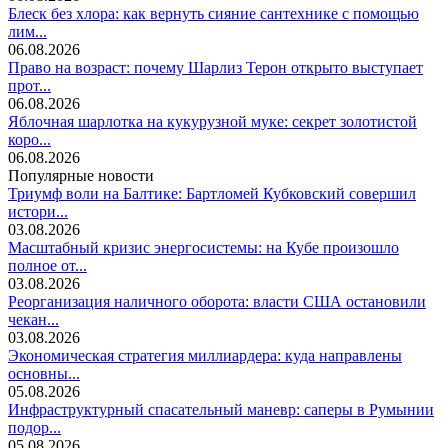
Блеск без хлора: как вернуть сияние сантехнике с помощью
лим...
06.08.2026
Право на возраст: почему Шарлиз Терон открыто выступает
прот...
06.08.2026
Яблочная шарлотка на кукурузной муке: секрет золотистой
коро...
06.08.2026
Популярные новости
Триумф воли на Балтике: Бартломей Кубковский совершил
истори...
03.08.2026
Масштабный кризис энергосистемы: на Кубе произошло
полное от...
03.08.2026
Реорганизация наличного оборота: власти США остановили
чекан...
03.08.2026
Экономическая стратегия миллиардера: куда направлены
основны...
05.08.2026
Инфраструктурный спасательный маневр: саперы в Румынии
подор...
05.08.2026