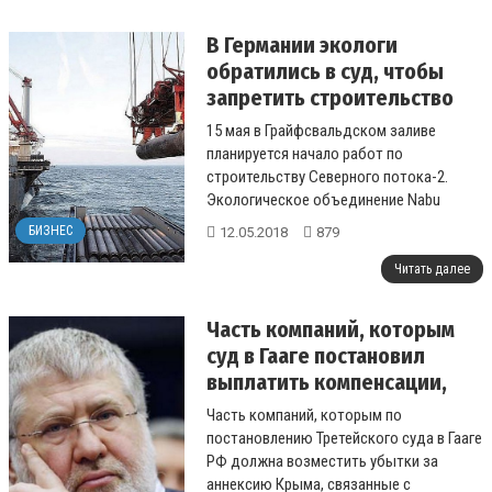
В Германии экологи
обратились в суд, чтобы
запретить строительство
"Северного потока-2"
15 мая в Грайфсвальдском заливе
планируется начало работ по
строительству Северного потока-2.
Экологическое объединение Nabu
добивается судебного решения, чтобы
БИЗНЕС
12.05.2018
879
не допустить этого....
Читать далее
Часть компаний, которым
суд в Гааге постановил
выплатить компенсации,
связанные с Коломойским
Часть компаний, которым по
постановлению Третейского суда в Гааге
РФ должна возместить убытки за
аннексию Крыма, связанные с