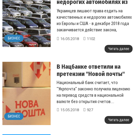
недорогих автомобилях из
Европы и США
Украинцев лишают права ездить на
качественных и недорогих автомобилях
из Европы и США - в декабре 2018 года
заканчивается действие закона,
который устанавливает льготные
БИЗНЕС
16.05.2018
1102
ставки акц...
Читать далее
В Нацбанке ответили на
претензии "Новой почты"
Национальный банк считает, что
"Укрпочта" законно получила лицензию
на перевод средств в национальной
валюте без открытия счетов....
15.05.2018
927
БИЗНЕС
Читать далее