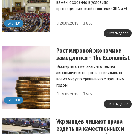
государства - экперты
важен, особенно в условиях
протекционистской политики США и ЕС.
...
20.05.2018
856
БИЗНЕС
Читать далее
Рост мировой экономики
замедлился - The Economist
Эксперты отмечают, что темпы
экономического роста снизились по
всему миру по сравнению с прошлым
годом
...
19.05.2018
902
БИЗНЕС
Читать далее
Украинцев лишают права
ездить на качественных и