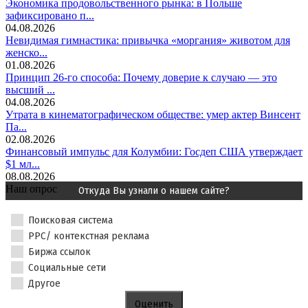
Экономика продовольственного рынка: в Польше
зафиксировано п...
04.08.2026
Невидимая гимнастика: привычка «моргания» животом для
женско...
01.08.2026
Принцип 26-го способа: Почему доверие к случаю — это
высший ...
04.08.2026
Утрата в кинематографическом обществе: умер актер Винсент
Па...
02.08.2026
Финансовый импульс для Колумбии: Госдеп США утверждает
$1 мл...
08.08.2026
Наш опрос
Откуда Вы узнали о нашем сайте?
Поисковая система
PPC/ контекстная реклама
Биржа ссылок
Социальные сети
Другое