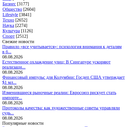
Бизнес
[3177]
Общество
[2604]
Lifestyle
[3841]
Техно
[2652]
Наука
[2274]
Культура
[1126]
Спорт
[2512]
Свежие новости
Правило «все учитывается»: психология внимания к деталям
в б...
08.08.2026
Естественное охлаждение улиц: В Сингапуре ускоряют
реализаци...
08.08.2026
Финансовый импульс для Колумбии: Госдеп США утверждает
$1 мл...
08.08.2026
Изменившиеся рыночные реалии: Евросоюз рискует стать
импорте...
08.08.2026
Протоколы качества: как художественные советы управляли
судь...
08.08.2026
Популярные новости