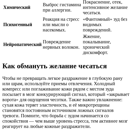
Покраснение, отек,
Выброс гистамина
Химический
интенсивное желание
при аллергии.
чесаться.
Реакция на стресс
«Фантомный» зуд без
Психогенный
или мысли о
видимых
насекомых.
повреждений.
Жжение,
Повреждение
покалывание,
Нейропатический
нервных волокон.
хронический
дискомфорт.
Как обмануть желание чесаться
Чтобы не превращать легкое раздражение в глубокую рану
или шрам, используйте приемы отвлечения. Холодный
компресс или поглаживание кожи рядом с местом зуда
посылает в мозг конкурирующий сигнал, который «закрывает
ворота» для ощущения чесотки. Также важно увлажнение:
сухая кожа теряет эластичность, и её микротрещины
становятся постоянным источником ложных сигналов
тревоги. Помните, что борьба с зудом начинается со
спокойствия — чем выше уровень стресса, тем активнее мозг
реагирует на любые кожные раздражители.