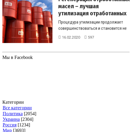
масел – лучшая
утилизация отработанных
м...
Процедура утилизации продолжает
совершенствоваться и становится не
просто наиболее эффективным
16.02.2020
597
избав...
Мы в Facebook
Категории
Все категории
Политика
[2054]
Украина
[2304]
Россия
[1234]
Мир
[3693]