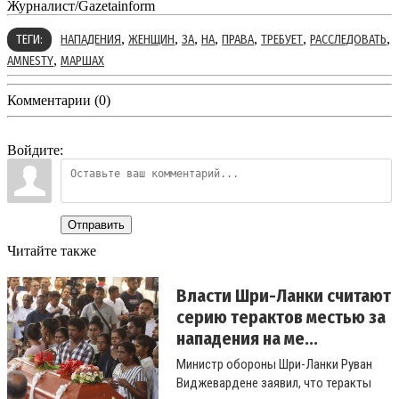
Журналист/Gazetainform
,
,
,
,
,
,
,
ТЕГИ:
НАПАДЕНИЯ
ЖЕНЩИН
ЗА
НА
ПРАВА
ТРЕБУЕТ
РАССЛЕДОВАТЬ
,
AMNESTY
МАРШАХ
Комментарии (0)
Войдите:
Отправить
Читайте также
Власти Шри-Ланки считают
серию терактов местью за
нападения на ме...
Министр обороны Шри-Ланки Руван
Виджевардене заявил, что теракты