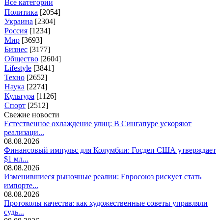
Все категории
Политика
[2054]
Украина
[2304]
Россия
[1234]
Мир
[3693]
Бизнес
[3177]
Общество
[2604]
Lifestyle
[3841]
Техно
[2652]
Наука
[2274]
Культура
[1126]
Спорт
[2512]
Свежие новости
Естественное охлаждение улиц: В Сингапуре ускоряют
реализаци...
08.08.2026
Финансовый импульс для Колумбии: Госдеп США утверждает
$1 мл...
08.08.2026
Изменившиеся рыночные реалии: Евросоюз рискует стать
импорте...
08.08.2026
Протоколы качества: как художественные советы управляли
судь...