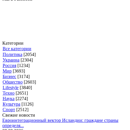
Категории
Все категории
Политика
[2054]
Украина
[2304]
Россия
[1234]
Мир
[3693]
Бизнес
[3174]
Общество
[2603]
Lifestyle
[3840]
Техно
[2651]
Наука
[2274]
Культура
[1126]
Спорт
[2512]
Свежие новости
Евроинтеграционный вектор Исландии: граждане страны
определя...