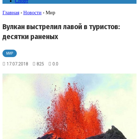
Спорт
Главная
›
Новости
›
Мир
Вулкан выстрелил лавой в туристов:
десятки раненых
МИР
17.07.2018
825
0.0