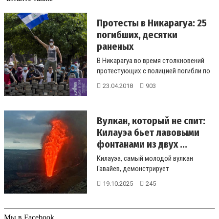
Протесты в Никарагуа: 25
погибших, десятки
раненых
В Никарагуа во время столкновений
протестующих с полицией погибли по
меньшей мере 25 человек, постра...
23.04.2018
903
Вулкан, который не спит:
Килауэа бьет лавовыми
фонтанами из двух ...
Килауэа, самый молодой вулкан
Гавайев, демонстрирует
впечатляющую активность с
19.10.2025
245
одновременным выбросо...
Мы в Facebook