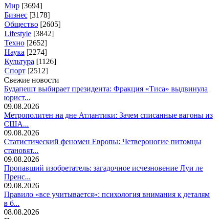
Мир
[3694]
Бизнес
[3178]
Общество
[2605]
Lifestyle
[3842]
Техно
[2652]
Наука
[2274]
Культура
[1126]
Спорт
[2512]
Свежие новости
Будапешт выбирает президента: Фракция «Тиса» выдвинула
юрист...
09.08.2026
Метрополитен на дне Атлантики: Зачем списанные вагоны из
США...
09.08.2026
Статистический феномен Европы: Четвероногие питомцы
становят...
09.08.2026
Пропавший изобретатель: загадочное исчезновение Луи ле
Пренс...
09.08.2026
Правило «все учитывается»: психология внимания к деталям
в б...
08.08.2026