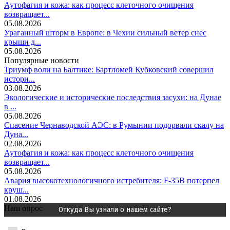
Аутофагия и кожа: как процесс клеточного очищения
возвращает...
05.08.2026
Ураганный шторм в Европе: в Чехии сильный ветер снес
крыши д...
05.08.2026
Популярные новости
Триумф воли на Балтике: Бартломей Кубковский совершил
истори...
03.08.2026
Экологические и исторические последствия засухи: на Дунае
в ...
05.08.2026
Спасение Чернаводской АЭС: в Румынии подорвали скалу на
Дуна...
02.08.2026
Аутофагия и кожа: как процесс клеточного очищения
возвращает...
05.08.2026
Авария высокотехнологичного истребителя: F-35B потерпел
круш...
01.08.2026
Наш опрос
Откуда Вы узнали о нашем сайте?