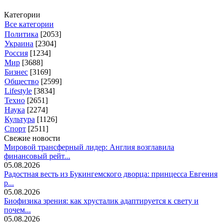
Категории
Все категории
Политика
[2053]
Украина
[2304]
Россия
[1234]
Мир
[3688]
Бизнес
[3169]
Общество
[2599]
Lifestyle
[3834]
Техно
[2651]
Наука
[2274]
Культура
[1126]
Спорт
[2511]
Свежие новости
Мировой трансферный лидер: Англия возглавила
финансовый рейт...
05.08.2026
Радостная весть из Букингемского дворца: принцесса Евгения
р...
05.08.2026
Биофизика зрения: как хрусталик адаптируется к свету и
почем...
05.08.2026