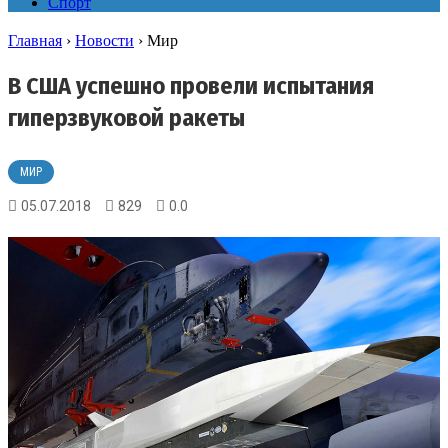
Спорт
Главная
›
Новости
›
Мир
В США успешно провели испытания
гиперзвуковой ракеты
МИР
05.07.2018
829
0.0