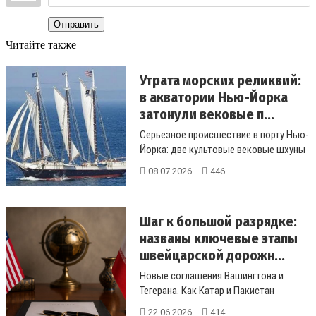
Отправить
Читайте также
Утрата морских реликвий:
в акватории Нью-Йорка
затонули вековые п...
Серьезное происшествие в порту Нью-
Йорка: две культовые вековые шхуны
затонули у причалов Бруклина. ...
08.07.2026
446
Шаг к большой разрядке:
названы ключевые этапы
швейцарской дорожн...
Новые соглашения Вашингтона и
Тегерана. Как Катар и Пакистан
помогли согла...
22.06.2026
414